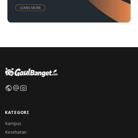
public
alternate_email
photo_camera
KATEGORI
Kampus
Kesehatan