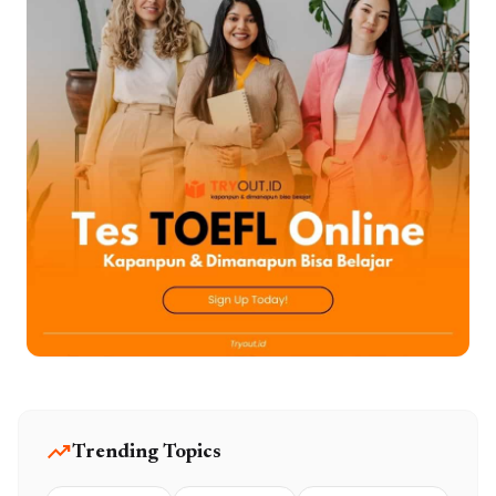
trending_up
Trending Topics