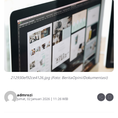
212930ef92ce4126.jpg (Foto: BeritaOpini/Dokumentasi)
admrozi
share
bookmark
Jumat, 02 Januari 2026 | 11:26 WIB