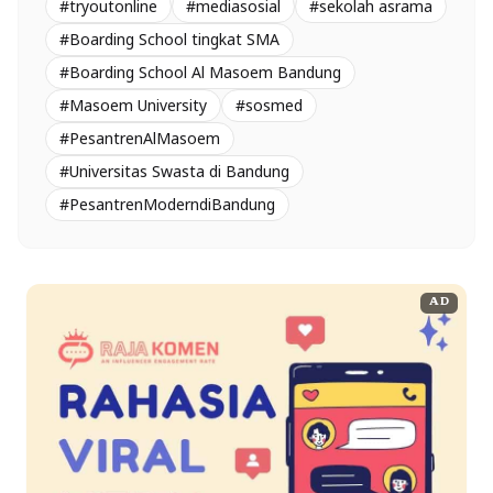
#tryoutonline
#mediasosial
#sekolah asrama
#Boarding School tingkat SMA
#Boarding School Al Masoem Bandung
#Masoem University
#sosmed
#PesantrenAlMasoem
#Universitas Swasta di Bandung
#PesantrenModerndiBandung
AD