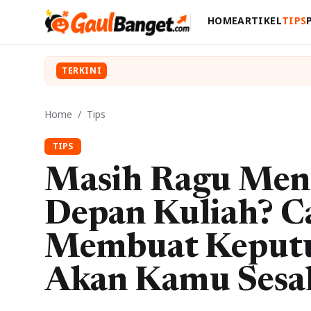
HOME
ARTIKEL
TIPS
TERKINI
Home
/
Tips
TIPS
Masih Ragu Men
Depan Kuliah? C
Membuat Keputu
Akan Kamu Sesal