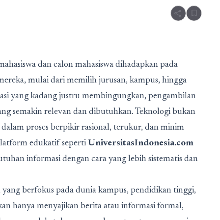
share
bookmark
g, mahasiswa dan calon mahasiswa dihadapkan pada
mereka, mulai dari memilih jurusan, kampus, hingga
ormasi yang kadang justru membingungkan, pengambilan
ang semakin relevan dan dibutuhkan. Teknologi bukan
i dalam proses berpikir rasional, terukur, dan minim
latform edukatif seperti
UniversitasIndonesia.com
uhan informasi dengan cara yang lebih sistematis dan
l yang berfokus pada dunia kampus, pendidikan tinggi,
kan hanya menyajikan berita atau informasi formal,