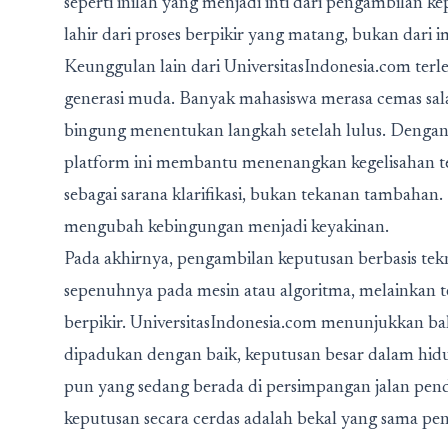
seperti inilah yang menjadi inti dari pengambilan k
lahir dari proses berpikir yang matang, bukan dari i
Keunggulan lain dari UniversitasIndonesia.com te
generasi muda. Banyak mahasiswa merasa cemas sala
bingung menentukan langkah setelah lulus. Denga
platform ini membantu menenangkan kegelisahan ter
sebagai sarana klarifikasi, bukan tekanan tambahan
mengubah kebingungan menjadi keyakinan.
Pada akhirnya, pengambilan keputusan berbasis te
sepenuhnya pada mesin atau algoritma, melainkan 
berpikir. UniversitasIndonesia.com menunjukkan bahw
dipadukan dengan baik, keputusan besar dalam hidup
pun yang sedang berada di persimpangan jalan pen
keputusan secara cerdas adalah bekal yang sama pent