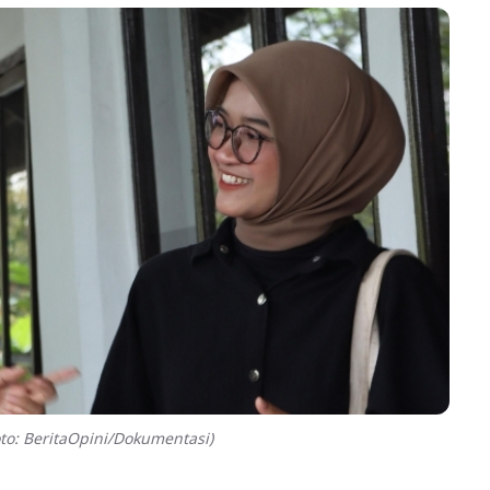
to: BeritaOpini/Dokumentasi)