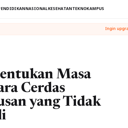
PENDIDIKAN
NASIONAL
KESEHATAN
TEKNO
KAMPUS
entukan Masa
ara Cerdas
san yang Tidak
i