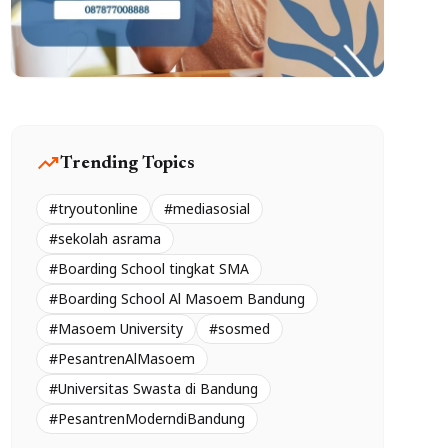
trending_up
Trending Topics
#tryoutonline
#mediasosial
#sekolah asrama
#Boarding School tingkat SMA
#Boarding School Al Masoem Bandung
#Masoem University
#sosmed
#PesantrenAlMasoem
#Universitas Swasta di Bandung
#PesantrenModerndiBandung