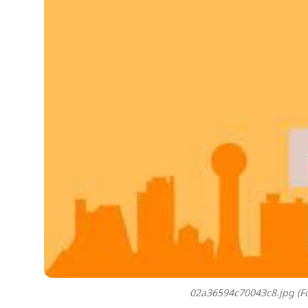
02a36594c70043c8.jpg (Fo