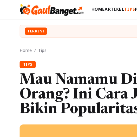
HOME
ARTIKEL
TIPS
TERKINI
Home
/
Tips
TIPS
Mau Namamu Di
Orang? Ini Cara J
Bikin Popularit