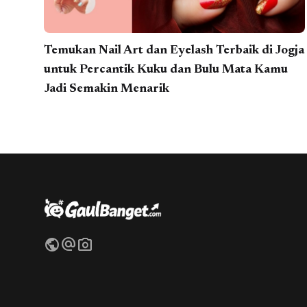
Temukan Nail Art dan Eyelash Terbaik di Jogja
untuk Percantik Kuku dan Bulu Mata Kamu
Jadi Semakin Menarik
public
alternate_email
photo_camera