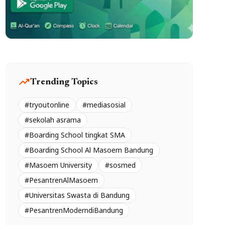
trending_up
Trending Topics
#tryoutonline
#mediasosial
#sekolah asrama
#Boarding School tingkat SMA
#Boarding School Al Masoem Bandung
#Masoem University
#sosmed
#PesantrenAlMasoem
#Universitas Swasta di Bandung
#PesantrenModerndiBandung