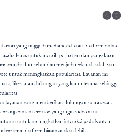
share
bookmark
laritas yang tinggi di media sosial atau platform online
rusaha keras untuk meraih perhatian dan pengakuan,
namamu disebut-sebut dan menjadi terkenal, salah satu
vote untuk meningkatkan popularitas
. Layanan ini
ra, likes, atau dukungan yang kamu terima, sehingga
laritas.
n layanan yang memberikan dukungan suara secara
eorang content creator yang ingin video atau
bantumu untuk meningkatkan interaksi pada konten
 algoritma platform biasanya akan lebih