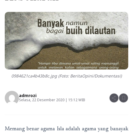
0984621ca4b43b8c.jpg (Foto: BeritaOpini/Dokumentasi)
admrozi
share
bookmark
Selasa, 22 Desember 2020 | 15:12 WIB
Memang benar agama Isla adalah agama yang banayak