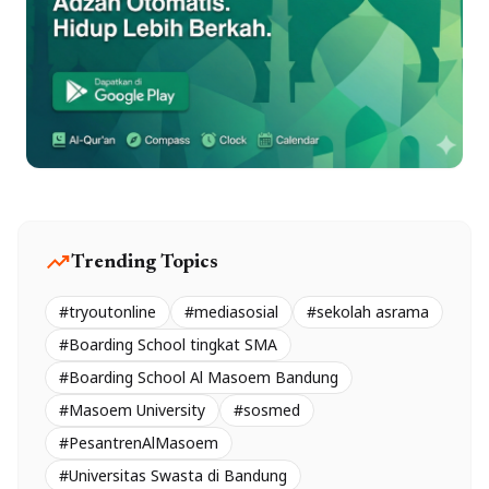
trending_up
Trending Topics
#tryoutonline
#mediasosial
#sekolah asrama
#Boarding School tingkat SMA
#Boarding School Al Masoem Bandung
#Masoem University
#sosmed
#PesantrenAlMasoem
#Universitas Swasta di Bandung