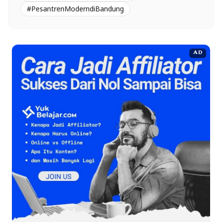
#PesantrenModerndiBandung
AD