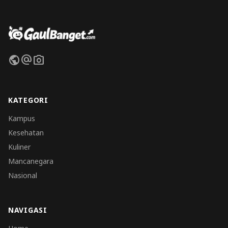
public
alternate_email
photo_camera
KATEGORI
Kampus
Kesehatan
Kuliner
Mancanegara
Nasional
NAVIGASI