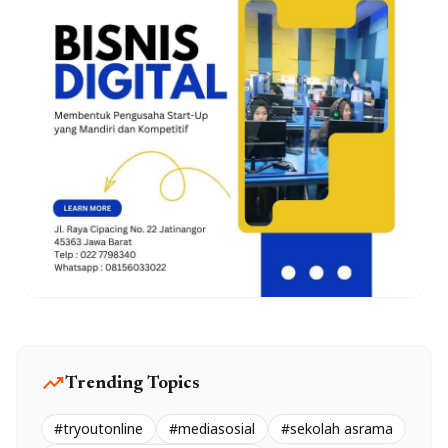
trending_up
Trending Topics
#tryoutonline
#mediasosial
#sekolah asrama