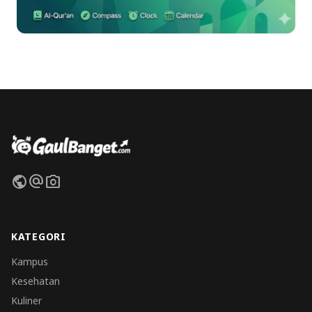
public
alternate_email
photo_camera
KATEGORI
Kampus
Kesehatan
Kuliner