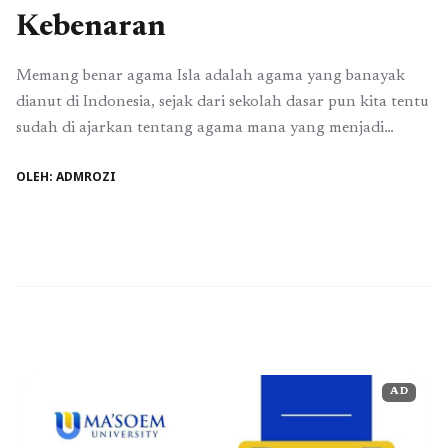
Kebenaran
Memang benar agama Isla adalah agama yang banayak
dianut di Indonesia, sejak dari sekolah dasar pun kita tentu
sudah di ajarkan tentang agama mana yang menjadi
mayoritas dinegara kita. Tetapi dengan berjalannya waktu
OLEH: ADMROZI
kata mayoritas hanya hitungan angka, tidak ada yang
benar-benar Islam yang membela kebenaran, Islam yang
kritis terhadap penguasa yang lalai, Islam yang ...
Baca
Selengkapnya
AD