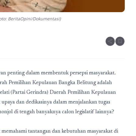
to: BeritaOpini/Dokumentasi)
share
bookmark
peran penting dalam membentuk persepsi masyarakat.
aerah Pemilihan Kepulauan Bangka Belitung adalah
elati (Partai Gerindra) Daerah Pemilihan Kepulauan
t upaya dan dedikasinya dalam menjalankan tugas
njol di tengah banyaknya calon legislatif lainnya?
at memahami tantangan dan kebutuhan masyarakat di