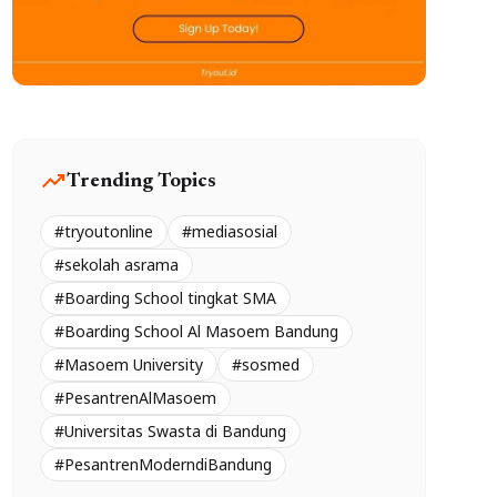
trending_up
Trending Topics
#tryoutonline
#mediasosial
#sekolah asrama
#Boarding School tingkat SMA
#Boarding School Al Masoem Bandung
#Masoem University
#sosmed
#PesantrenAlMasoem
#Universitas Swasta di Bandung
#PesantrenModerndiBandung