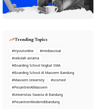
trending_up
Trending Topics
#tryoutonline
#mediasosial
#sekolah asrama
#Boarding School tingkat SMA
#Boarding School Al Masoem Bandung
#Masoem University
#sosmed
#PesantrenAlMasoem
#Universitas Swasta di Bandung
#PesantrenModerndiBandung