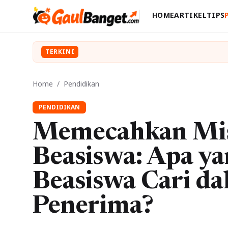
HOME
ARTIKEL
TIPS
TERKINI
Home
/
Pendidikan
PENDIDIKAN
Memecahkan Mist
Beasiswa: Apa y
Beasiswa Cari da
Penerima?