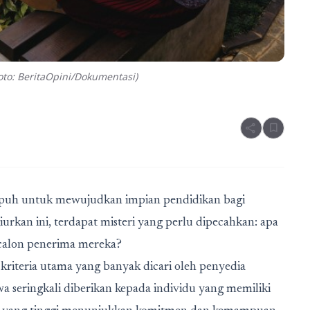
to: BeritaOpini/Dokumentasi)
share
bookmark
ampuh untuk mewujudkan impian pendidikan
bagi
urkan ini, terdapat misteri yang perlu dipecahkan: apa
 calon penerima mereka?
 kriteria utama yang banyak dicari oleh penyedia
a seringkali diberikan kepada individu yang memiliki