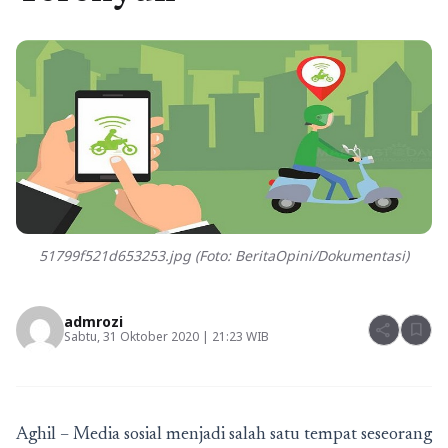
51799f521d653253.jpg (Foto: BeritaOpini/Dokumentasi)
admrozi
share
bookmark
Sabtu, 31 Oktober 2020 | 21:23 WIB
Aghil – Media sosial menjadi salah satu tempat seseorang