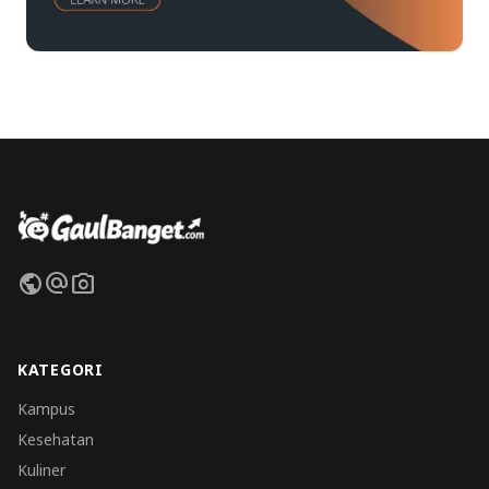
public
alternate_email
photo_camera
KATEGORI
Kampus
Kesehatan
Kuliner