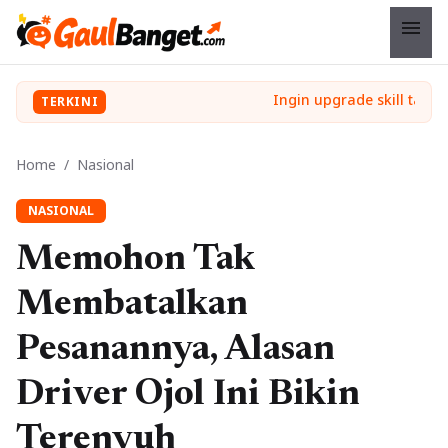
menu
TERKINI
Home
/
Nasional
NASIONAL
Memohon Tak
Membatalkan
Pesanannya, Alasan
Driver Ojol Ini Bikin
Terenyuh