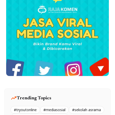
trending_up
Trending Topics
#tryoutonline
#mediasosial
#sekolah asrama