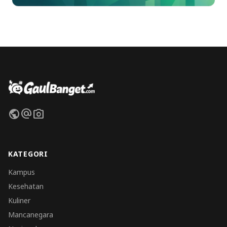
public
alternate_email
photo_camera
KATEGORI
Kampus
Kesehatan
Kuliner
Mancanegara