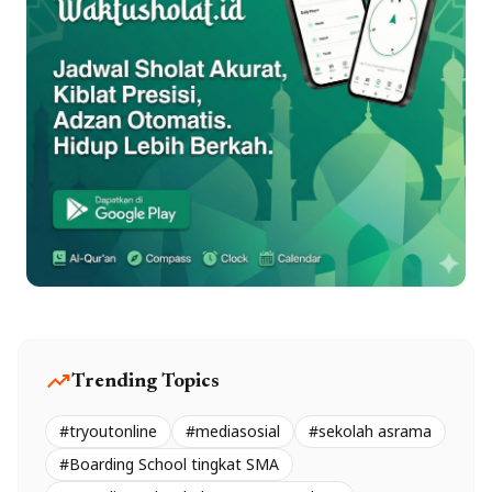
trending_up
Trending Topics
#tryoutonline
#mediasosial
#sekolah asrama
#Boarding School tingkat SMA