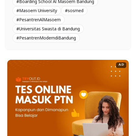
#Boarding School Al Masoem Bandung
#Masoem University
#sosmed
#PesantrenAlMasoem
#Universitas Swasta di Bandung
#PesantrenModerndiBandung
AD