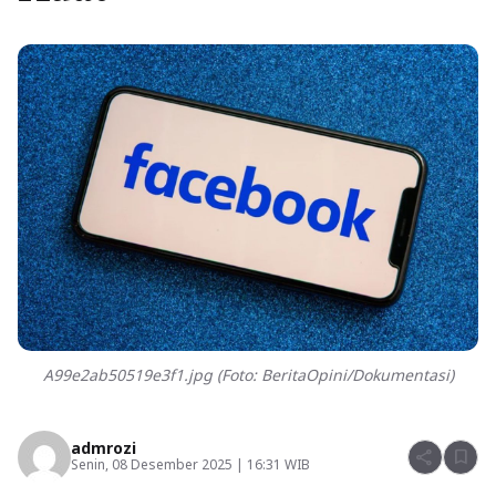
A99e2ab50519e3f1.jpg (Foto: BeritaOpini/Dokumentasi)
admrozi
share
bookmark
Senin, 08 Desember 2025 | 16:31 WIB