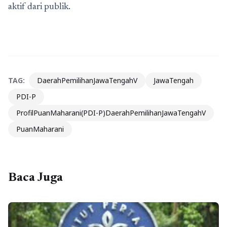
aktif dari publik.
TAG:
DaerahPemilihanJawaTengahV
JawaTengah
PDI-P
ProfilPuanMaharani(PDI-P)DaerahPemilihanJawaTengahV
PuanMaharani
Baca Juga