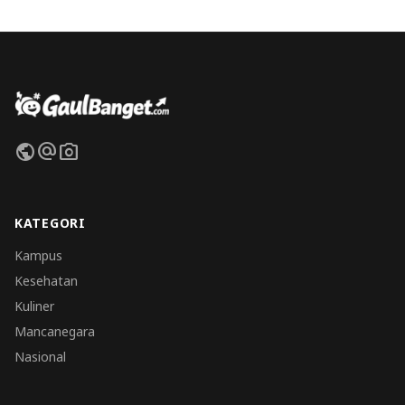
public
alternate_email
photo_camera
KATEGORI
Kampus
Kesehatan
Kuliner
Mancanegara
Nasional