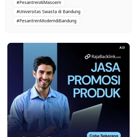
#PesantrenAlMasoem
#Universitas Swasta di Bandung
#PesantrenModerndiBandung
AD