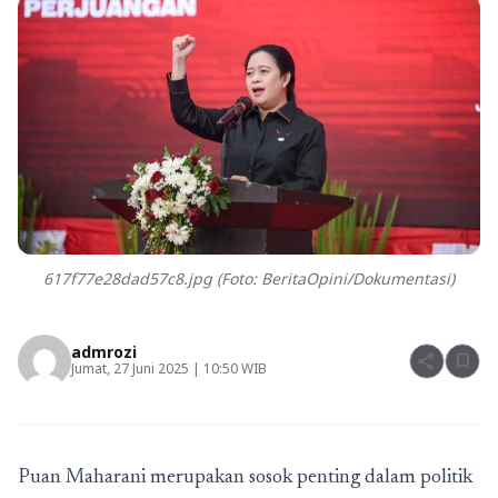
617f77e28dad57c8.jpg (Foto: BeritaOpini/Dokumentasi)
admrozi
share
bookmark
Jumat, 27 Juni 2025 | 10:50 WIB
Puan Maharani merupakan sosok penting dalam politik