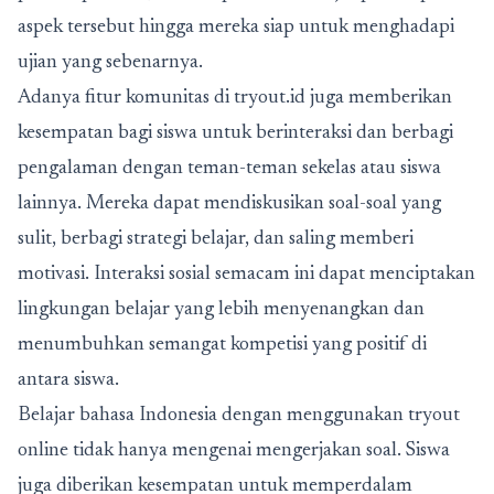
aspek tersebut hingga mereka siap untuk menghadapi
ujian yang sebenarnya.
Adanya fitur komunitas di tryout.id juga memberikan
kesempatan bagi siswa untuk berinteraksi dan berbagi
pengalaman dengan teman-teman sekelas atau siswa
lainnya. Mereka dapat mendiskusikan soal-soal yang
sulit, berbagi strategi belajar, dan saling memberi
motivasi. Interaksi sosial semacam ini dapat menciptakan
lingkungan belajar yang lebih menyenangkan dan
menumbuhkan semangat kompetisi yang positif di
antara siswa.
Belajar bahasa Indonesia dengan menggunakan tryout
online tidak hanya mengenai mengerjakan soal. Siswa
juga diberikan kesempatan untuk memperdalam