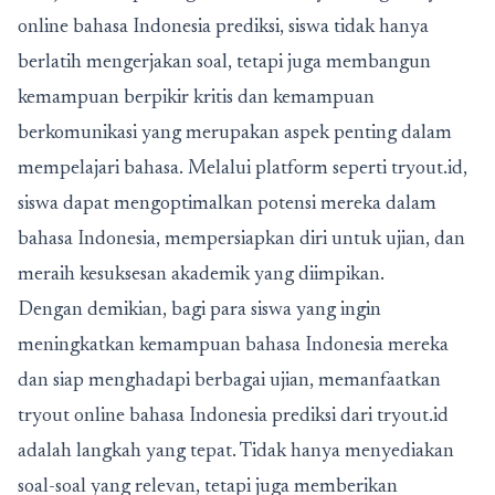
online bahasa Indonesia prediksi, siswa tidak hanya
berlatih mengerjakan soal, tetapi juga membangun
kemampuan berpikir kritis dan kemampuan
berkomunikasi yang merupakan aspek penting dalam
mempelajari bahasa. Melalui platform seperti tryout.id,
siswa dapat mengoptimalkan potensi mereka dalam
bahasa Indonesia, mempersiapkan diri untuk ujian, dan
meraih kesuksesan akademik yang diimpikan.
Dengan demikian, bagi para siswa yang ingin
meningkatkan kemampuan bahasa Indonesia mereka
dan siap menghadapi berbagai ujian, memanfaatkan
tryout online bahasa Indonesia prediksi dari tryout.id
adalah langkah yang tepat. Tidak hanya menyediakan
soal-soal yang relevan, tetapi juga memberikan