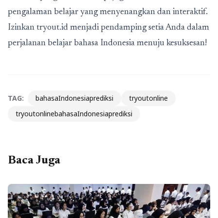
pengalaman belajar yang menyenangkan dan interaktif.
Izinkan tryout.id menjadi pendamping setia Anda dalam
perjalanan belajar bahasa Indonesia menuju kesuksesan!
TAG:
bahasaIndonesiaprediksi
tryoutonline
tryoutonlinebahasaIndonesiaprediksi
Baca Juga