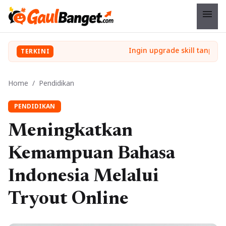
menu
TERKINI
Home
/
Pendidikan
PENDIDIKAN
Meningkatkan
Kemampuan Bahasa
Indonesia Melalui
Tryout Online