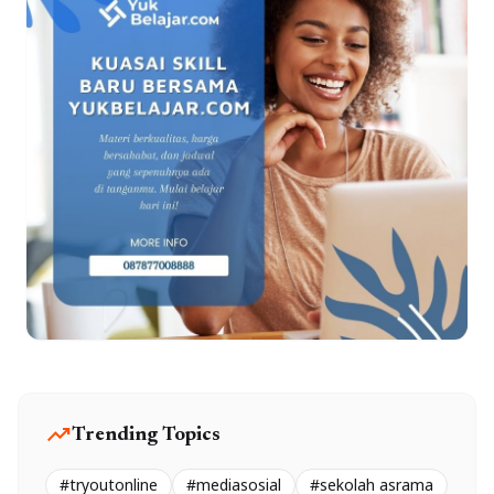
trending_up
Trending Topics
#tryoutonline
#mediasosial
#sekolah asrama