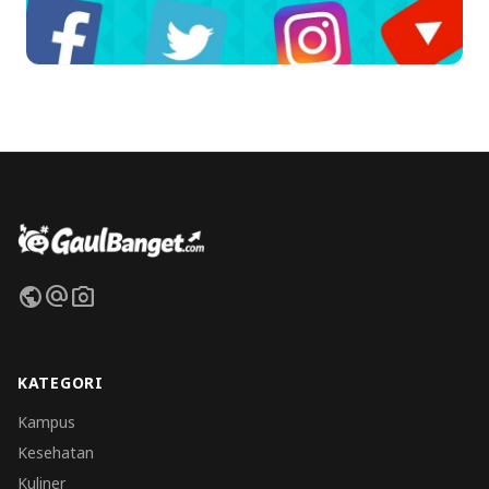
public
alternate_email
photo_camera
KATEGORI
Kampus
Kesehatan
Kuliner