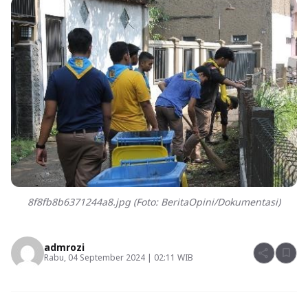
8f8fb8b6371244a8.jpg (Foto: BeritaOpini/Dokumentasi)
admrozi
share
bookmark
Rabu, 04 September 2024 | 02:11 WIB