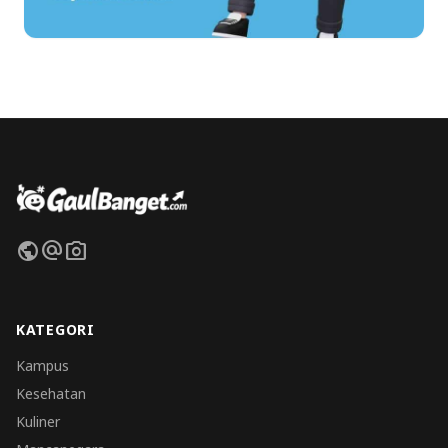
public
alternate_email
photo_camera
KATEGORI
Kampus
Kesehatan
Kuliner