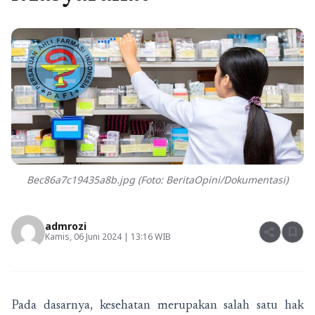
Bec86a7c19435a8b.jpg (Foto: BeritaOpini/Dokumentasi)
admrozi
share
bookmark
Kamis, 06 Juni 2024 | 13:16 WIB
Pada dasarnya, kesehatan merupakan salah satu hak