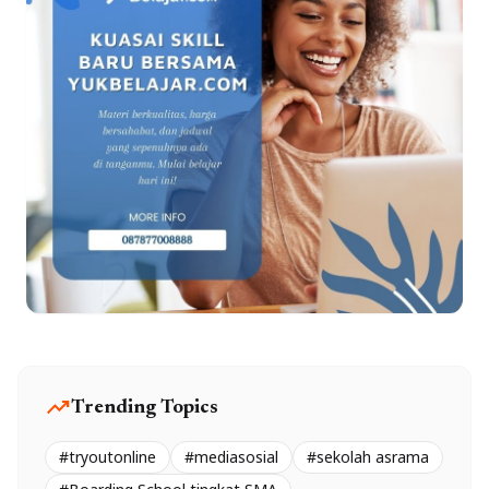
trending_up
Trending Topics
#tryoutonline
#mediasosial
#sekolah asrama