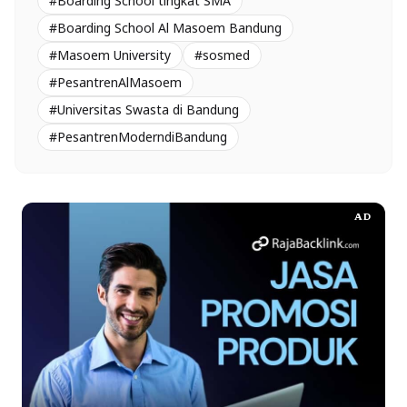
#Boarding School tingkat SMA
#Boarding School Al Masoem Bandung
#Masoem University
#sosmed
#PesantrenAlMasoem
#Universitas Swasta di Bandung
#PesantrenModerndiBandung
AD