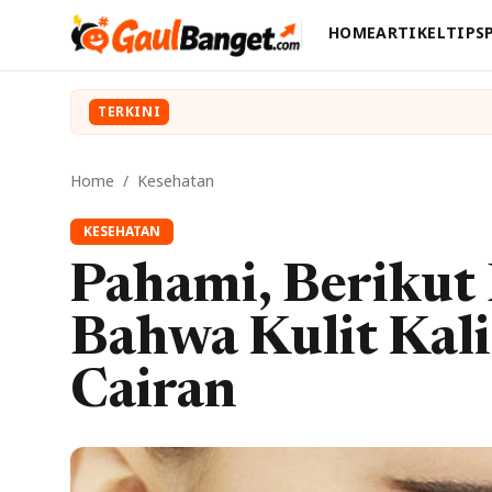
HOME
ARTIKEL
TIPS
TERKINI
Home
/
Kesehatan
KESEHATAN
Pahami, Berikut 
Bahwa Kulit Kal
Cairan