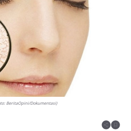
to: BeritaOpini/Dokumentasi)
share
bookmark