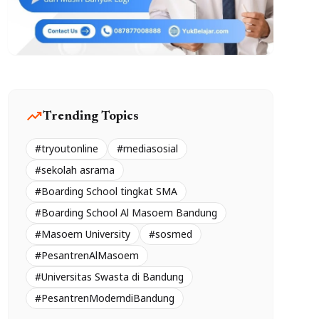
trending_up
Trending Topics
#tryoutonline
#mediasosial
#sekolah asrama
#Boarding School tingkat SMA
#Boarding School Al Masoem Bandung
#Masoem University
#sosmed
#PesantrenAlMasoem
#Universitas Swasta di Bandung
#PesantrenModerndiBandung