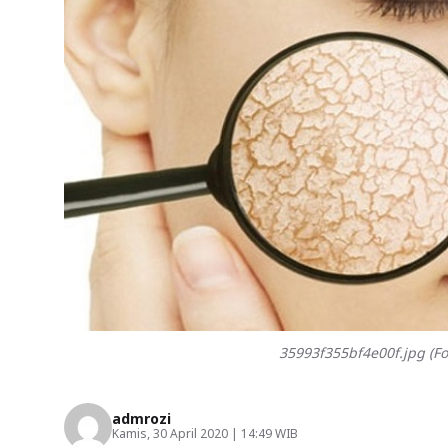
35993f355bf4e00f.jpg (Fo
admrozi
Kamis, 30 April 2020 | 14:49 WIB