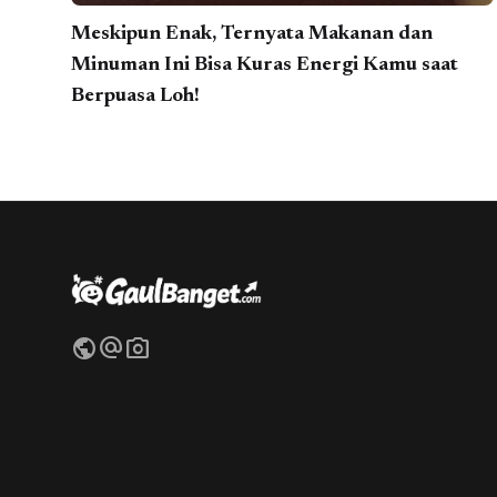
Meskipun Enak, Ternyata Makanan dan
Minuman Ini Bisa Kuras Energi Kamu saat
Berpuasa Loh!
public
alternate_email
photo_camera