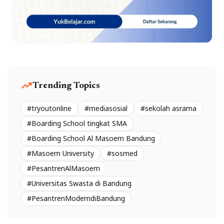
trending_up
Trending Topics
#tryoutonline
#mediasosial
#sekolah asrama
#Boarding School tingkat SMA
#Boarding School Al Masoem Bandung
#Masoem University
#sosmed
#PesantrenAlMasoem
#Universitas Swasta di Bandung
#PesantrenModerndiBandung