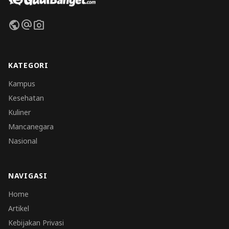
public
alternate_email
photo_camera
KATEGORI
Kampus
Kesehatan
Kuliner
Mancanegara
Nasional
NAVIGASI
Home
Artikel
Kebijakan Privasi