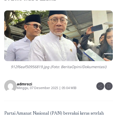
912f6eaf50956819.jpg (Foto: BeritaOpini/Dokumentasi)
admrozi
share
bookmark
Minggu, 07 Desember 2025 | 05:04 WIB
Partai Amanat Nasional (PAN) bereaksi keras setelah