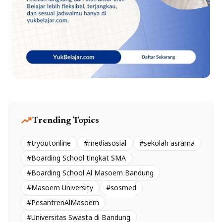
trending_up
Trending Topics
#tryoutonline
#mediasosial
#sekolah asrama
#Boarding School tingkat SMA
#Boarding School Al Masoem Bandung
#Masoem University
#sosmed
#PesantrenAlMasoem
#Universitas Swasta di Bandung