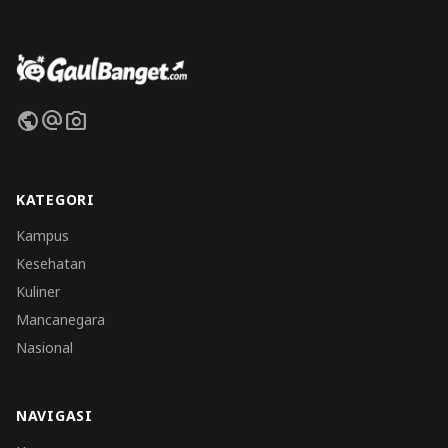
public
alternate_email
photo_camera
KATEGORI
Kampus
Kesehatan
Kuliner
Mancanegara
Nasional
NAVIGASI