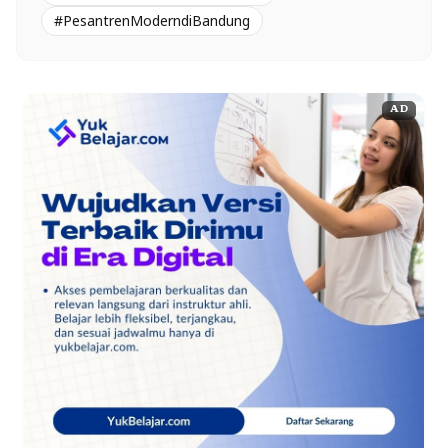
#PesantrenModerndiBandung
AD