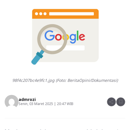
98f4c207bc4e9fc1.jpg (Foto: BeritaOpini/Dokumentasi)
admrozi
share
bookmark
Senin, 03 Maret 2025 | 20:47 WIB