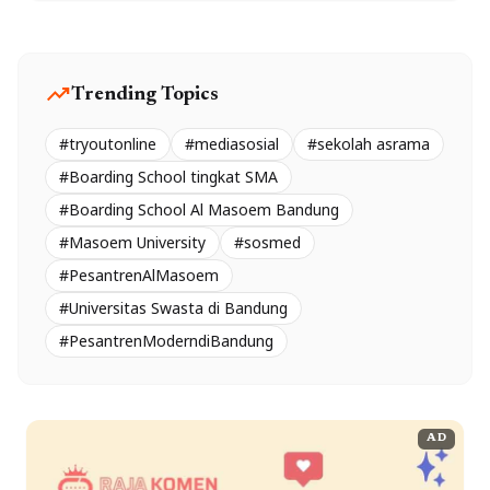
trending_up
Trending Topics
#tryoutonline
#mediasosial
#sekolah asrama
#Boarding School tingkat SMA
#Boarding School Al Masoem Bandung
#Masoem University
#sosmed
#PesantrenAlMasoem
#Universitas Swasta di Bandung
#PesantrenModerndiBandung
AD