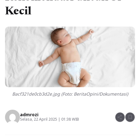
Kecil
Bacf321de0cb3d2e.jpg (Foto: BeritaOpini/Dokumentasi)
admrozi
share
bookmark
Selasa, 22 April 2025 | 01:38 WIB