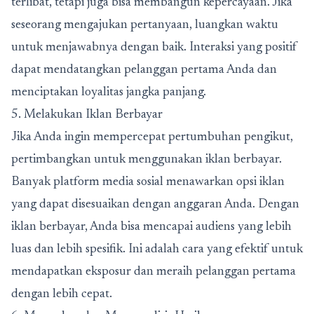
terlibat, tetapi juga bisa membangun kepercayaan. Jika
seseorang mengajukan pertanyaan, luangkan waktu
untuk menjawabnya dengan baik. Interaksi yang positif
dapat mendatangkan pelanggan pertama Anda dan
menciptakan loyalitas jangka panjang.
5. Melakukan Iklan Berbayar
Jika Anda ingin mempercepat pertumbuhan pengikut,
pertimbangkan untuk menggunakan iklan berbayar.
Banyak platform media sosial menawarkan opsi iklan
yang dapat disesuaikan dengan anggaran Anda. Dengan
iklan berbayar, Anda bisa mencapai audiens yang lebih
luas dan lebih spesifik. Ini adalah cara yang efektif untuk
mendapatkan eksposur dan meraih pelanggan pertama
dengan lebih cepat.