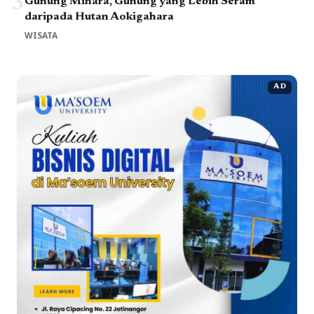
3
Gunung Mihara, Gunung yang Lebih Seram
daripada Hutan Aokigahara
WISATA
AD