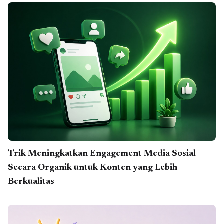
Trik Meningkatkan Engagement Media Sosial
Secara Organik untuk Konten yang Lebih
Berkualitas