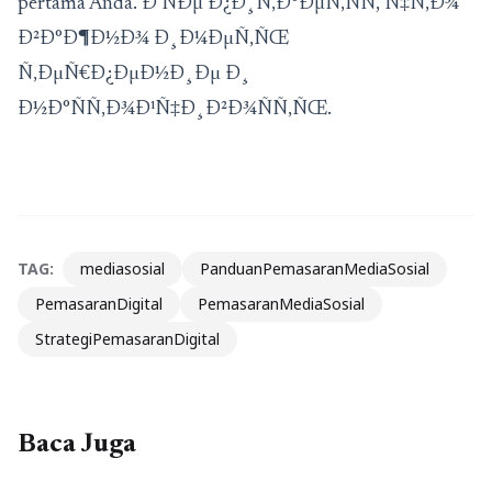
pertama Anda. Ð’ÑÐµ Ð¿Ð¸Ñ‚Ð°ÐµÑ‚ÑÑ, Ñ‡Ñ‚Ð¾
Ð²Ð°Ð¶Ð½Ð¾ Ð¸Ð¼ÐµÑ‚ÑŒ
Ñ‚ÐµÑ€Ð¿ÐµÐ½Ð¸Ðµ Ð¸
Ð½Ð°ÑÑ‚Ð¾Ð¹Ñ‡Ð¸Ð²Ð¾ÑÑ‚ÑŒ.
TAG:
mediasosial
PanduanPemasaranMediaSosial
PemasaranDigital
PemasaranMediaSosial
StrategiPemasaranDigital
Baca Juga