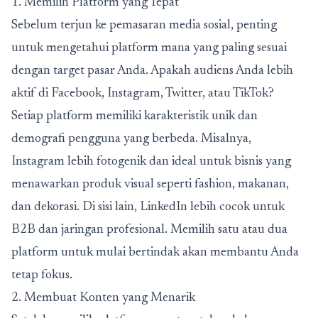
1. Memilih Platform yang Tepat
Sebelum terjun ke pemasaran media sosial, penting
untuk mengetahui platform mana yang paling sesuai
dengan target pasar Anda. Apakah audiens Anda lebih
aktif di Facebook, Instagram, Twitter, atau TikTok?
Setiap platform memiliki karakteristik unik dan
demografi pengguna yang berbeda. Misalnya,
Instagram lebih fotogenik dan ideal untuk bisnis yang
menawarkan produk visual seperti fashion, makanan,
dan dekorasi. Di sisi lain, LinkedIn lebih cocok untuk
B2B dan jaringan profesional. Memilih satu atau dua
platform untuk mulai bertindak akan membantu Anda
tetap fokus.
2. Membuat Konten yang Menarik