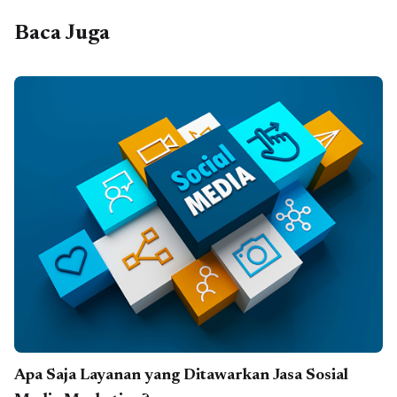
Baca Juga
Apa Saja Layanan yang Ditawarkan Jasa Sosial