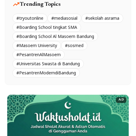
trending_up
Trending Topics
#tryoutonline
#mediasosial
#sekolah asrama
#Boarding School tingkat SMA
#Boarding School Al Masoem Bandung
#Masoem University
#sosmed
#PesantrenAlMasoem
#Universitas Swasta di Bandung
#PesantrenModerndiBandung
AD