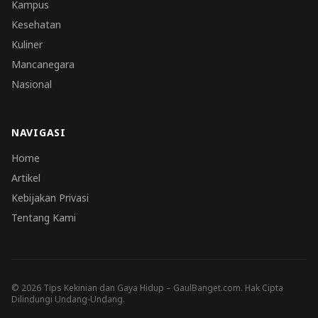
Kampus
Kesehatan
Kuliner
Mancanegara
Nasional
NAVIGASI
Home
Artikel
Kebijakan Privasi
Tentang Kami
© 2026 Tips Kekinian dan Gaya Hidup – GaulBanget.com. Hak Cipta
Dilindungi Undang-Undang.