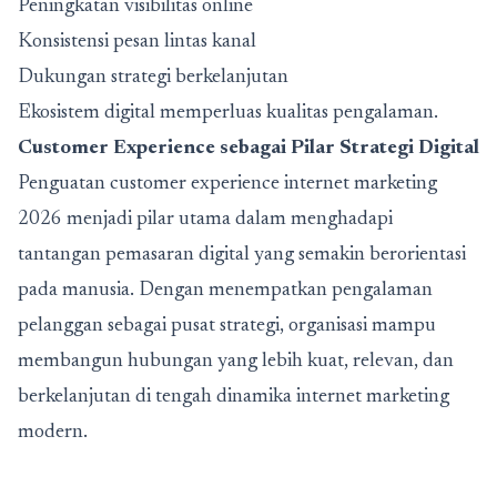
Peningkatan visibilitas online
Konsistensi pesan lintas kanal
Dukungan strategi berkelanjutan
Ekosistem digital memperluas kualitas pengalaman.
Customer Experience sebagai Pilar Strategi Digital
Penguatan customer experience internet marketing
2026 menjadi pilar utama dalam menghadapi
tantangan pemasaran digital yang semakin berorientasi
pada manusia. Dengan menempatkan pengalaman
pelanggan sebagai pusat strategi, organisasi mampu
membangun hubungan yang lebih kuat, relevan, dan
berkelanjutan di tengah dinamika internet marketing
modern.