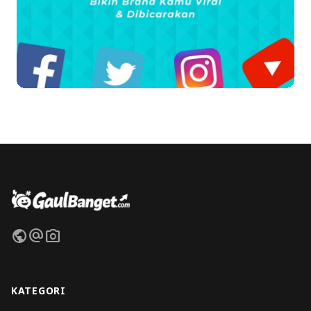
public
alternate_email
photo_camera
KATEGORI