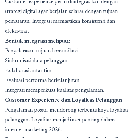
Customer experience perlu diintegrasikan dengan
strategi digital agar berjalan selaras dengan tujuan
pemasaran. Integrasi memastikan konsistensi dan
efektivitas.
Bentuk integrasi meliputi:
Penyelarasan tujuan komunikasi
Sinkronisasi data pelanggan
Kolaborasi antar tim
Evaluasi performa berkelanjutan
Integrasi memperkuat kualitas pengalaman.
Customer Experience dan Loyalitas Pelanggan
Pengalaman positif mendorong terbentuknya loyalitas
pelanggan. Loyalitas menjadi aset penting dalam
internet marketing 2026.