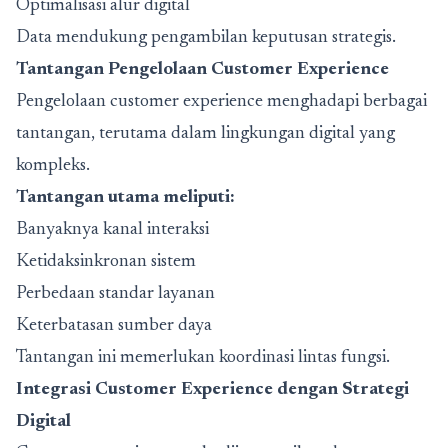
Optimalisasi alur digital
Data mendukung pengambilan keputusan strategis.
Tantangan Pengelolaan Customer Experience
Pengelolaan customer experience menghadapi berbagai
tantangan, terutama dalam lingkungan digital yang
kompleks.
Tantangan utama meliputi:
Banyaknya kanal interaksi
Ketidaksinkronan sistem
Perbedaan standar layanan
Keterbatasan sumber daya
Tantangan ini memerlukan koordinasi lintas fungsi.
Integrasi Customer Experience dengan Strategi
Digital