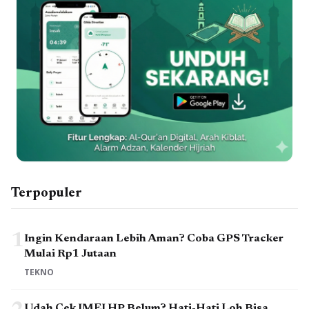
Terpopuler
1
Ingin Kendaraan Lebih Aman? Coba GPS Tracker
Mulai Rp1 Jutaan
TEKNO
Udah Cek IMEI HP Belum? Hati-Hati Loh Bisa