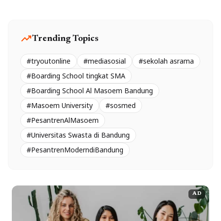
trending_up
Trending Topics
#tryoutonline
#mediasosial
#sekolah asrama
#Boarding School tingkat SMA
#Boarding School Al Masoem Bandung
#Masoem University
#sosmed
#PesantrenAlMasoem
#Universitas Swasta di Bandung
#PesantrenModerndiBandung
AD