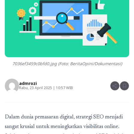
7036ef3459c0bfd0.jpg (Foto: BeritaOpini/Dokumentasi)
admrozi
share
bookmark
Rabu, 23 April 2025 | 10:57 WIB
Dalam dunia pemasaran digital, strategi SEO menjadi
sangat krusial untuk meningkatkan visibilitas online.