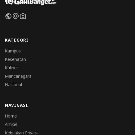
public
alternate_email
photo_camera
KATEGORI
Kampus
Kesehatan
Kuliner
Mancanegara
Nasional
NAVIGASI
Home
Artikel
Kebijakan Privasi