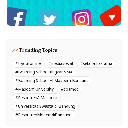
trending_up
Trending Topics
#tryoutonline
#mediasosial
#sekolah asrama
#Boarding School tingkat SMA
#Boarding School Al Masoem Bandung
#Masoem University
#sosmed
#PesantrenAlMasoem
#Universitas Swasta di Bandung
#PesantrenModerndiBandung