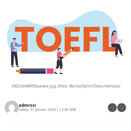
D82cb488f06ae4ae.jpg (Foto: BeritaOpini/Dokumentasi)
admrozi
share
bookmark
Sabtu, 31 Januari 2026 | 12:45 WIB