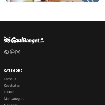
public
alternate_email
photo_camera
KATEGORI
Kampus
Kesehatan
Kuliner
Mancanegara