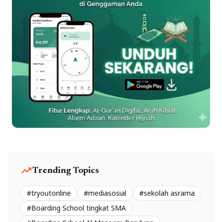
trending_up
Trending Topics
#tryoutonline
#mediasosial
#sekolah asrama
#Boarding School tingkat SMA