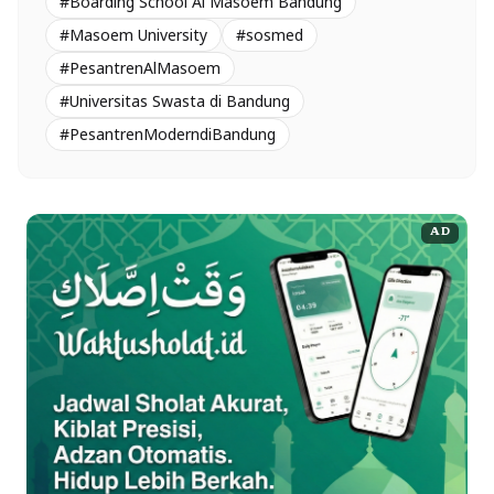
#Boarding School Al Masoem Bandung
#Masoem University
#sosmed
#PesantrenAlMasoem
#Universitas Swasta di Bandung
#PesantrenModerndiBandung
AD