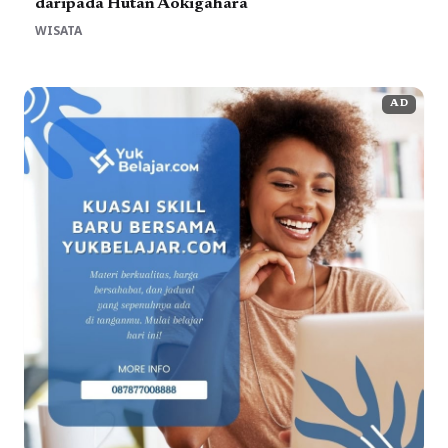
daripada Hutan Aokigahara
WISATA
AD