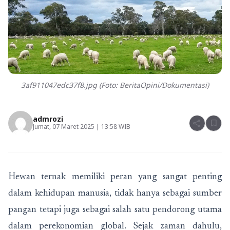
3af911047edc37f8.jpg (Foto: BeritaOpini/Dokumentasi)
admrozi
share
bookmark
Jumat, 07 Maret 2025 | 13:58 WIB
Hewan ternak memiliki peran yang sangat penting
dalam kehidupan manusia, tidak hanya sebagai sumber
pangan tetapi juga sebagai salah satu pendorong utama
dalam perekonomian global. Sejak zaman dahulu,