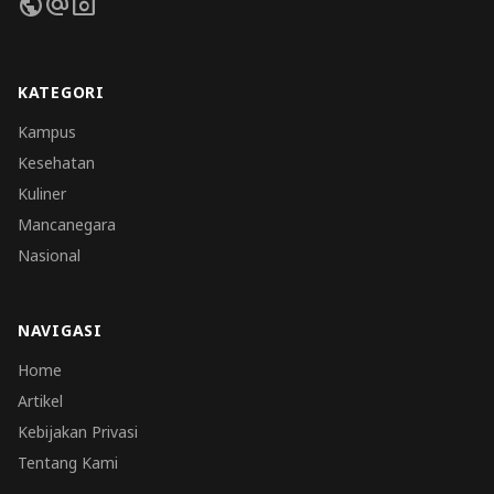
public
alternate_email
photo_camera
KATEGORI
Kampus
Kesehatan
Kuliner
Mancanegara
Nasional
NAVIGASI
Home
Artikel
Kebijakan Privasi
Tentang Kami