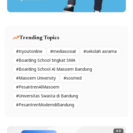
trending_up
Trending Topics
#tryoutonline
#mediasosial
#sekolah asrama
#Boarding School tingkat SMA
#Boarding School Al Masoem Bandung
#Masoem University
#sosmed
#PesantrenAlMasoem
#Universitas Swasta di Bandung
#PesantrenModerndiBandung
AD