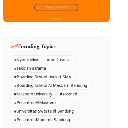
trending_up
Trending Topics
#tryoutonline
#mediasosial
#sekolah asrama
#Boarding School tingkat SMA
#Boarding School Al Masoem Bandung
#Masoem University
#sosmed
#PesantrenAlMasoem
#Universitas Swasta di Bandung
#PesantrenModerndiBandung