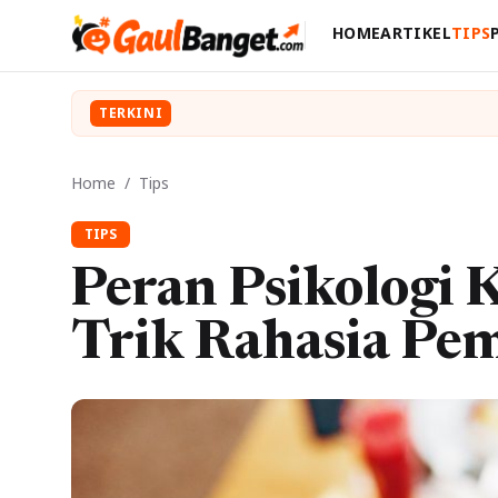
HOME
ARTIKEL
TIPS
TERKINI
Home
/
Tips
TIPS
Peran Psikologi
Trik Rahasia Pem