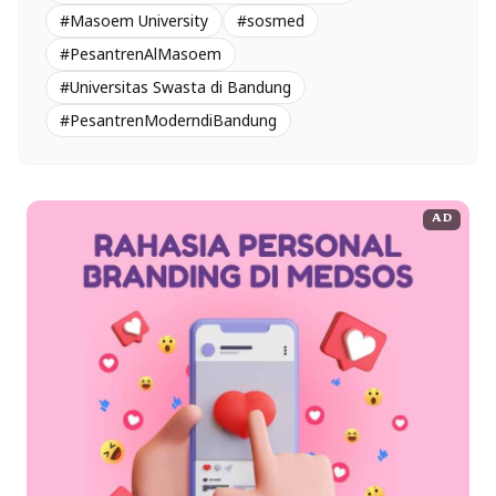
#Masoem University
#sosmed
#PesantrenAlMasoem
#Universitas Swasta di Bandung
#PesantrenModerndiBandung
AD