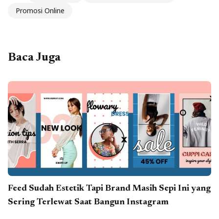
Promosi Online
Baca Juga
Feed Sudah Estetik Tapi Brand Masih Sepi Ini yang
Sering Terlewat Saat Bangun Instagram