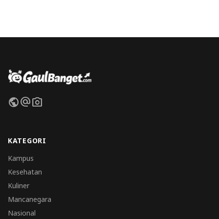
public
alternate_email
photo_camera
KATEGORI
Kampus
Kesehatan
Kuliner
Mancanegara
Nasional