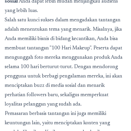
sosial
Anda dapat lebih mudah menjangkau audiens
yang lebih luas.
Salah satu kunci sukses dalam mengadakan tantangan
adalah menentukan tema yang menarik. Misalnya, jika
Anda memiliki bisnis di bidang kecantikan, Anda bisa
membuat tantangan "100 Hari Makeup". Peserta dapat
mengunggah foto mereka menggunakan produk Anda
selama 100 hari berturut-turut. Dengan mendorong
pengguna untuk berbagi pengalaman mereka, ini akan
menciptakan buzz di media sosial dan menarik
perhatian followers baru, sekaligus memperkuat
loyalitas pelanggan yang sudah ada.
Pemasaran berbasis tantangan ini juga memiliki
keuntungan lain, yaitu menciptakan konten yang