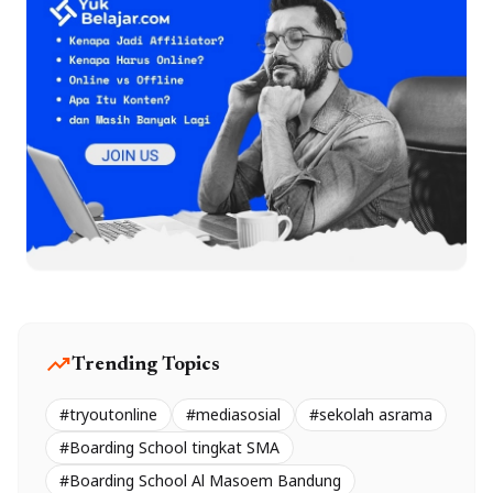
trending_up
Trending Topics
#tryoutonline
#mediasosial
#sekolah asrama
#Boarding School tingkat SMA
#Boarding School Al Masoem Bandung