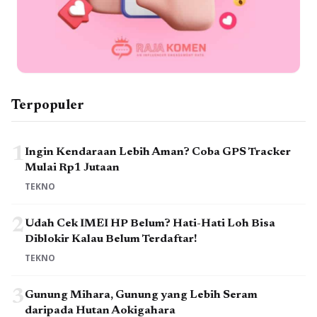
Terpopuler
1
Ingin Kendaraan Lebih Aman? Coba GPS Tracker
Mulai Rp1 Jutaan
TEKNO
2
Udah Cek IMEI HP Belum? Hati-Hati Loh Bisa
Diblokir Kalau Belum Terdaftar!
TEKNO
3
Gunung Mihara, Gunung yang Lebih Seram
daripada Hutan Aokigahara