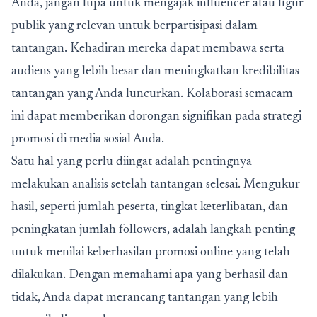
Anda, jangan lupa untuk mengajak influencer atau figur
publik yang relevan untuk berpartisipasi dalam
tantangan. Kehadiran mereka dapat membawa serta
audiens yang lebih besar dan meningkatkan kredibilitas
tantangan yang Anda luncurkan. Kolaborasi semacam
ini dapat memberikan dorongan signifikan pada strategi
promosi di media sosial Anda.
Satu hal yang perlu diingat adalah pentingnya
melakukan analisis setelah tantangan selesai. Mengukur
hasil, seperti jumlah peserta, tingkat keterlibatan, dan
peningkatan jumlah followers, adalah langkah penting
untuk menilai keberhasilan promosi online yang telah
dilakukan. Dengan memahami apa yang berhasil dan
tidak, Anda dapat merancang tantangan yang lebih