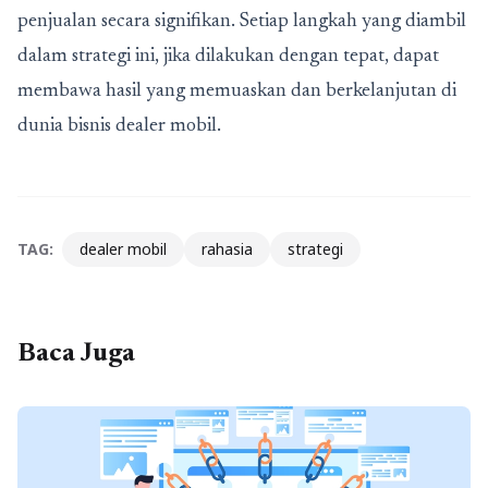
penjualan secara signifikan. Setiap langkah yang diambil
dalam strategi ini, jika dilakukan dengan tepat, dapat
membawa hasil yang memuaskan dan berkelanjutan di
dunia bisnis dealer mobil.
TAG:
dealer mobil
rahasia
strategi
Baca Juga