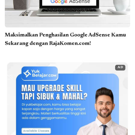
Maksimalkan Penghasilan Google AdSense Kamu
Sekarang dengan RajaKomen.com!
AD