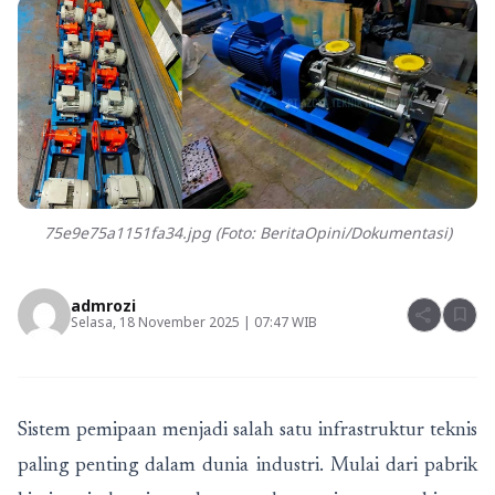
75e9e75a1151fa34.jpg (Foto: BeritaOpini/Dokumentasi)
admrozi
share
bookmark
Selasa, 18 November 2025 | 07:47 WIB
Sistem pemipaan menjadi salah satu infrastruktur teknis
paling penting dalam dunia industri. Mulai dari pabrik