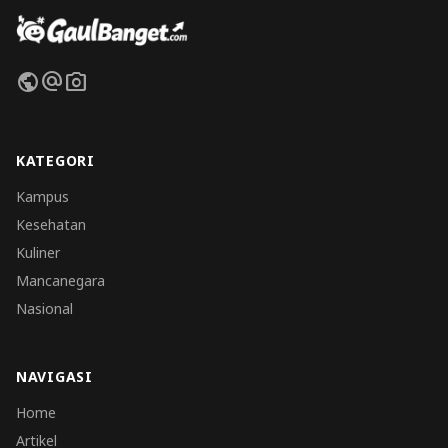
public
alternate_email
photo_camera
KATEGORI
Kampus
Kesehatan
Kuliner
Mancanegara
Nasional
NAVIGASI
Home
Artikel