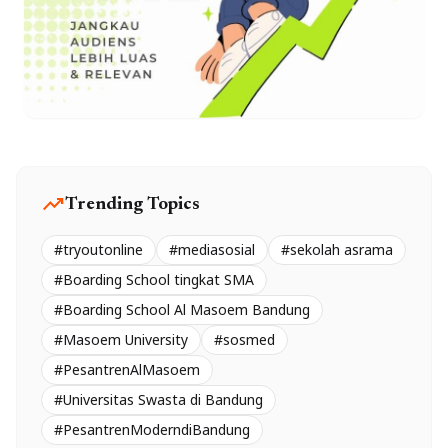
trending_up
Trending Topics
#tryoutonline
#mediasosial
#sekolah asrama
#Boarding School tingkat SMA
#Boarding School Al Masoem Bandung
#Masoem University
#sosmed
#PesantrenAlMasoem
#Universitas Swasta di Bandung
#PesantrenModerndiBandung