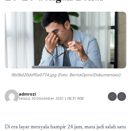
9b08d20ddf0a0774.jpg (Foto: BeritaOpini/Dokumentasi)
admrozi
share
bookmark
Selasa, 30 Desember 2025 | 08:31 WIB
Di era layar menyala hampir 24 jam, mata jadi salah satu