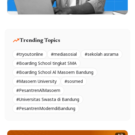
trending_up
Trending Topics
#tryoutonline
#mediasosial
#sekolah asrama
#Boarding School tingkat SMA
#Boarding School Al Masoem Bandung
#Masoem University
#sosmed
#PesantrenAlMasoem
#Universitas Swasta di Bandung
#PesantrenModerndiBandung