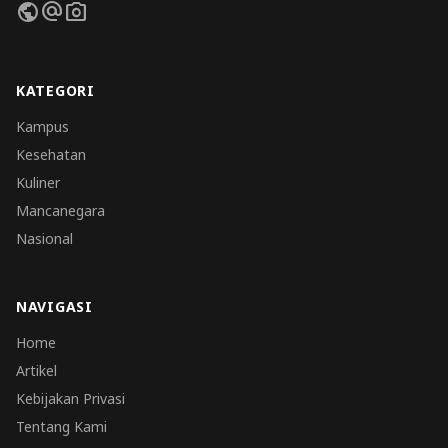
public
alternate_email
photo_camera
KATEGORI
Kampus
Kesehatan
Kuliner
Mancanegara
Nasional
NAVIGASI
Home
Artikel
Kebijakan Privasi
Tentang Kami