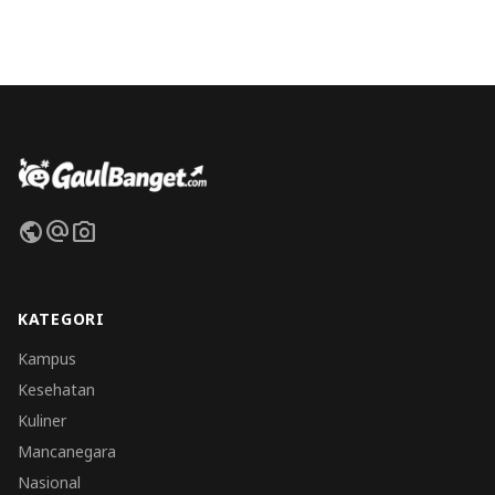
public
alternate_email
photo_camera
KATEGORI
Kampus
Kesehatan
Kuliner
Mancanegara
Nasional