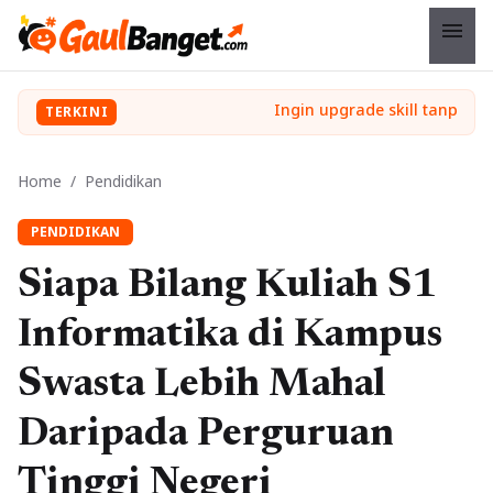
menu
TERKINI
Home
/
Pendidikan
PENDIDIKAN
Siapa Bilang Kuliah S1
Informatika di Kampus
Swasta Lebih Mahal
Daripada Perguruan
Tinggi Negeri