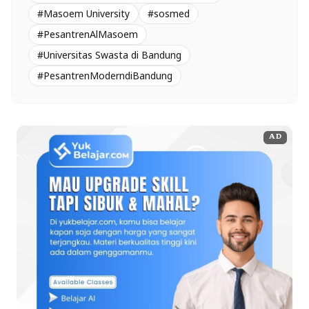
#Masoem University
#sosmed
#PesantrenAlMasoem
#Universitas Swasta di Bandung
#PesantrenModerndiBandung
AD