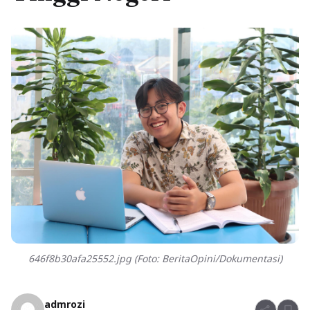
646f8b30afa25552.jpg (Foto: BeritaOpini/Dokumentasi)
admrozi