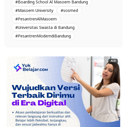
#Boarding School Al Masoem Bandung
#Masoem University
#sosmed
#PesantrenAlMasoem
#Universitas Swasta di Bandung
#PesantrenModerndiBandung
AD