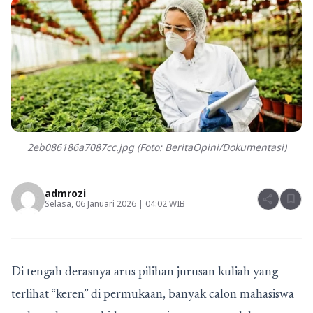
2eb086186a7087cc.jpg (Foto: BeritaOpini/Dokumentasi)
admrozi
share
bookmark
Selasa, 06 Januari 2026 | 04:02 WIB
Di tengah derasnya arus pilihan jurusan kuliah yang
terlihat “keren” di permukaan, banyak calon mahasiswa