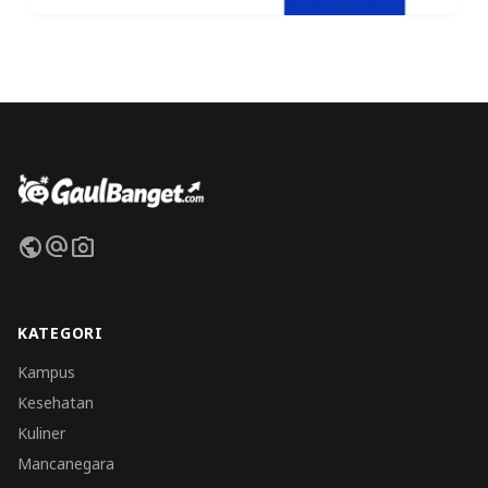
public
alternate_email
photo_camera
KATEGORI
Kampus
Kesehatan
Kuliner
Mancanegara