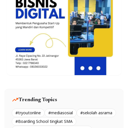
trending_up
Trending Topics
#tryoutonline
#mediasosial
#sekolah asrama
#Boarding School tingkat SMA