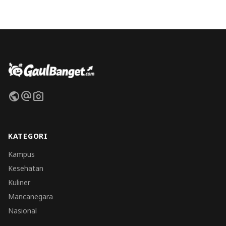
public
alternate_email
photo_camera
KATEGORI
Kampus
Kesehatan
Kuliner
Mancanegara
Nasional