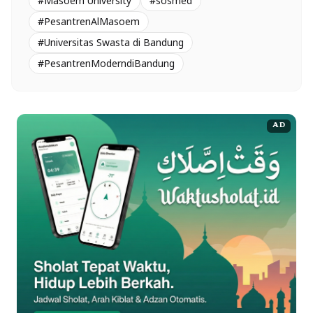
#Masoem University
#sosmed
#PesantrenAlMasoem
#Universitas Swasta di Bandung
#PesantrenModerndiBandung
AD