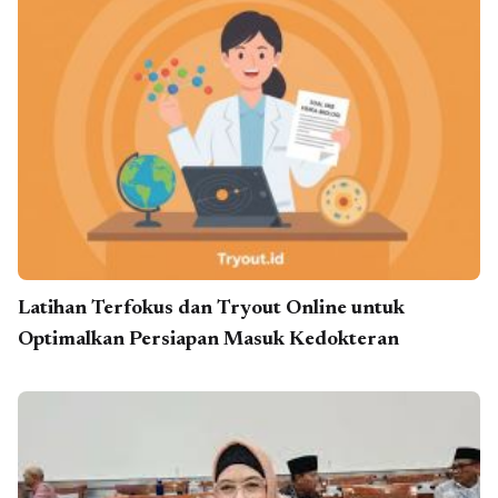
Latihan Terfokus dan Tryout Online untuk
Optimalkan Persiapan Masuk Kedokteran