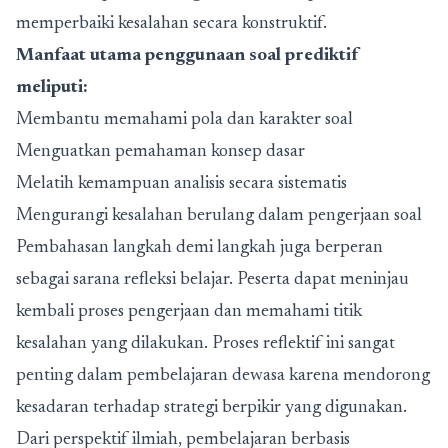
memperbaiki kesalahan secara konstruktif.
Manfaat utama penggunaan soal prediktif
meliputi:
Membantu memahami pola dan karakter soal
Menguatkan pemahaman konsep dasar
Melatih kemampuan analisis secara sistematis
Mengurangi kesalahan berulang dalam pengerjaan soal
Pembahasan langkah demi langkah juga berperan
sebagai sarana refleksi belajar. Peserta dapat meninjau
kembali proses pengerjaan dan memahami titik
kesalahan yang dilakukan. Proses reflektif ini sangat
penting dalam pembelajaran dewasa karena mendorong
kesadaran terhadap strategi berpikir yang digunakan.
Dari perspektif ilmiah, pembelajaran berbasis