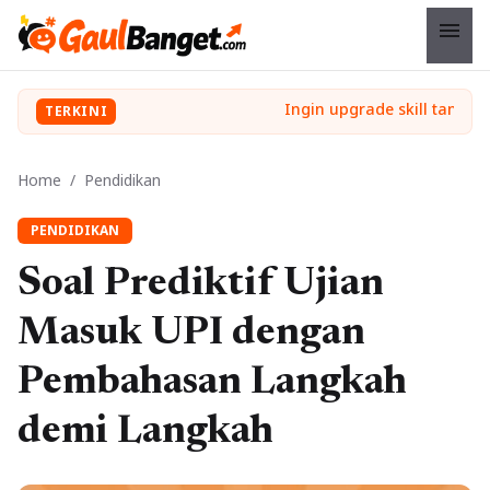
menu
TERKINI
Home
/
Pendidikan
PENDIDIKAN
Soal Prediktif Ujian
Masuk UPI dengan
Pembahasan Langkah
demi Langkah