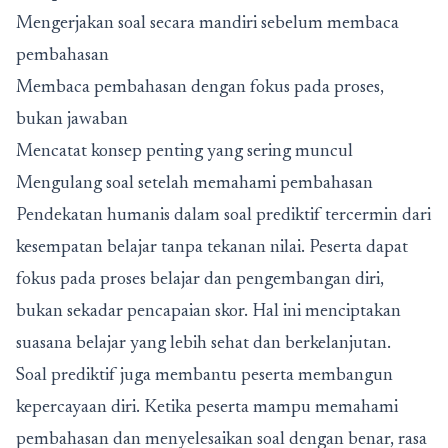
Mengerjakan soal secara mandiri sebelum membaca
pembahasan
Membaca pembahasan dengan fokus pada proses,
bukan jawaban
Mencatat konsep penting yang sering muncul
Mengulang soal setelah memahami pembahasan
Pendekatan humanis dalam soal prediktif tercermin dari
kesempatan belajar tanpa tekanan nilai. Peserta dapat
fokus pada proses belajar dan pengembangan diri,
bukan sekadar pencapaian skor. Hal ini menciptakan
suasana belajar yang lebih sehat dan berkelanjutan.
Soal prediktif juga membantu peserta membangun
kepercayaan diri. Ketika peserta mampu memahami
pembahasan dan menyelesaikan soal dengan benar, rasa