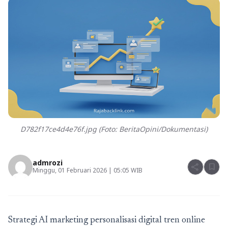
D782f17ce4d4e76f.jpg (Foto: BeritaOpini/Dokumentasi)
admrozi
share
bookmark
Minggu, 01 Februari 2026 | 05:05 WIB
Strategi AI marketing personalisasi digital tren online