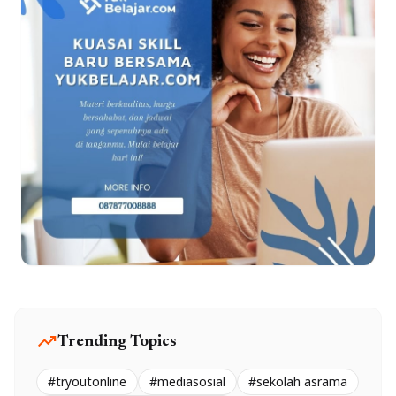
trending_up
Trending Topics
#tryoutonline
#mediasosial
#sekolah asrama