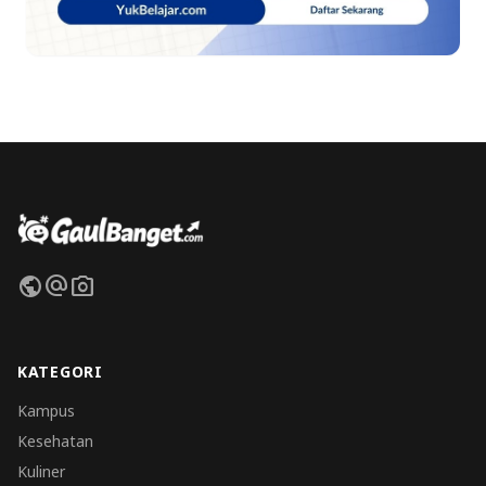
public
alternate_email
photo_camera
KATEGORI
Kampus
Kesehatan
Kuliner