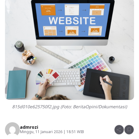
815d010e625750f2.jpg (Foto: BeritaOpini/Dokumentasi)
admrozi
share
bookmark
Minggu, 11 Januari 2026 | 18:51 WIB