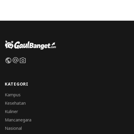
public
alternate_email
photo_camera
KATEGORI
Kampus
Kesehatan
Kuliner
Mancanegara
Nasional