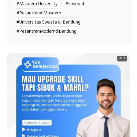
#Masoem University
#sosmed
#PesantrenAlMasoem
#Universitas Swasta di Bandung
#PesantrenModerndiBandung
AD