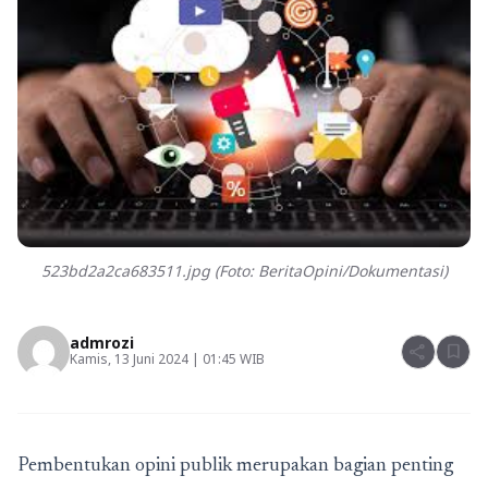
523bd2a2ca683511.jpg (Foto: BeritaOpini/Dokumentasi)
admrozi
share
bookmark
Kamis, 13 Juni 2024 | 01:45 WIB
Pembentukan opini publik merupakan bagian penting