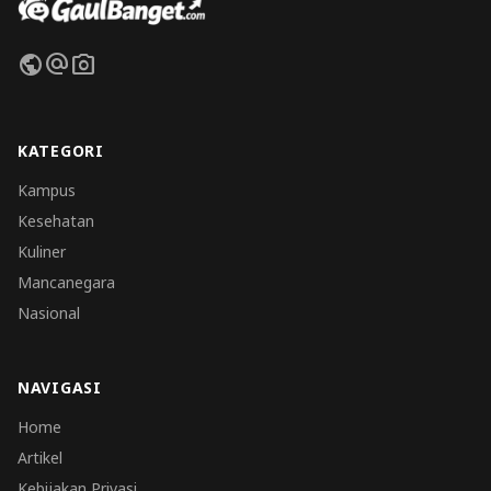
public
alternate_email
photo_camera
KATEGORI
Kampus
Kesehatan
Kuliner
Mancanegara
Nasional
NAVIGASI
Home
Artikel
Kebijakan Privasi