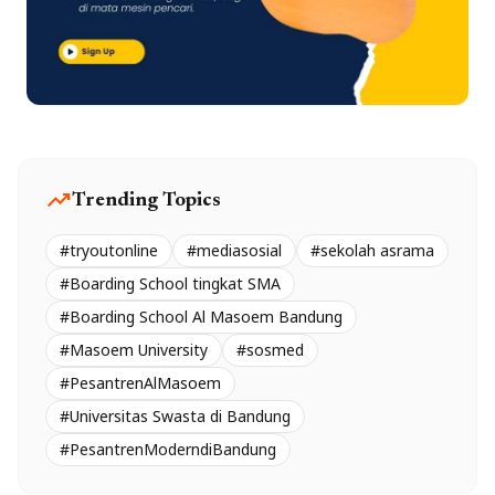
trending_up
Trending Topics
#tryoutonline
#mediasosial
#sekolah asrama
#Boarding School tingkat SMA
#Boarding School Al Masoem Bandung
#Masoem University
#sosmed
#PesantrenAlMasoem
#Universitas Swasta di Bandung
#PesantrenModerndiBandung