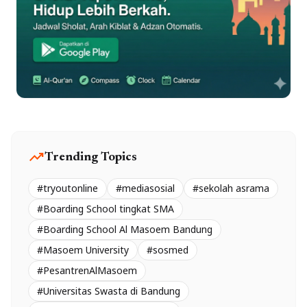
trending_up
Trending Topics
#tryoutonline
#mediasosial
#sekolah asrama
#Boarding School tingkat SMA
#Boarding School Al Masoem Bandung
#Masoem University
#sosmed
#PesantrenAlMasoem
#Universitas Swasta di Bandung