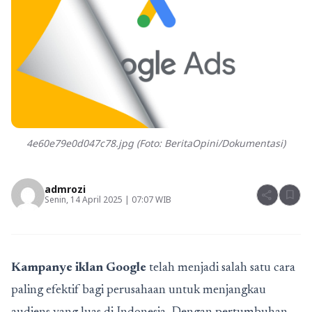
4e60e79e0d047c78.jpg (Foto: BeritaOpini/Dokumentasi)
admrozi
share
bookmark
Senin, 14 April 2025 | 07:07 WIB
Kampanye iklan Google
telah menjadi salah satu cara
paling efektif bagi perusahaan untuk menjangkau