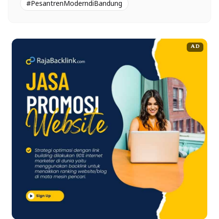
#PesantrenModerndiBandung
AD