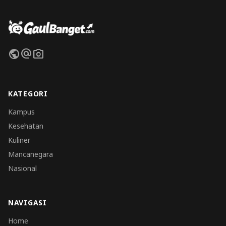
public
alternate_email
photo_camera
KATEGORI
Kampus
Kesehatan
Kuliner
Mancanegara
Nasional
NAVIGASI
Home