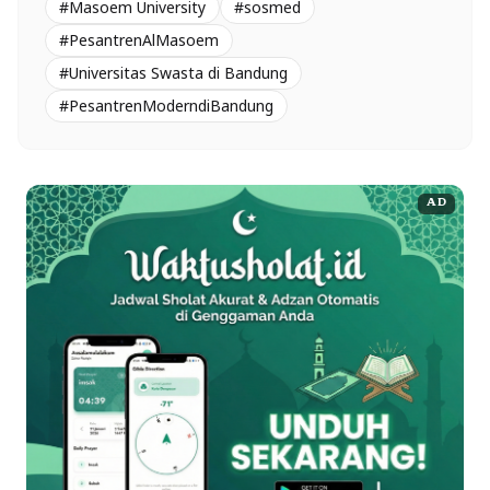
#Masoem University
#sosmed
#PesantrenAlMasoem
#Universitas Swasta di Bandung
#PesantrenModerndiBandung
AD