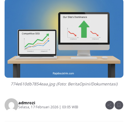
774e610db7854eaa.jpg (Foto: BeritaOpini/Dokumentasi)
admrozi
share
bookmark
Selasa, 17 Februari 2026 | 03:05 WIB