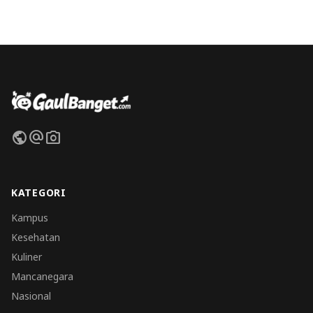
public
alternate_email
photo_camera
KATEGORI
Kampus
Kesehatan
Kuliner
Mancanegara
Nasional