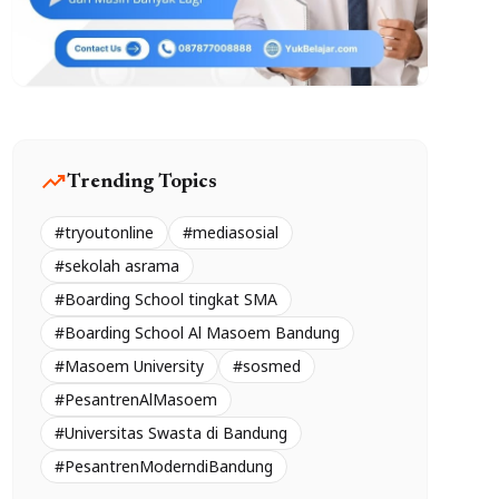
trending_up
Trending Topics
#tryoutonline
#mediasosial
#sekolah asrama
#Boarding School tingkat SMA
#Boarding School Al Masoem Bandung
#Masoem University
#sosmed
#PesantrenAlMasoem
#Universitas Swasta di Bandung
#PesantrenModerndiBandung