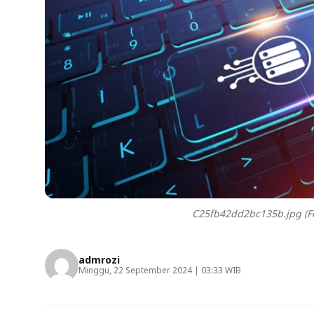
C25fb42dd2bc135b.jpg (Fo
admrozi
Minggu, 22 September 2024 | 03:33 WIB