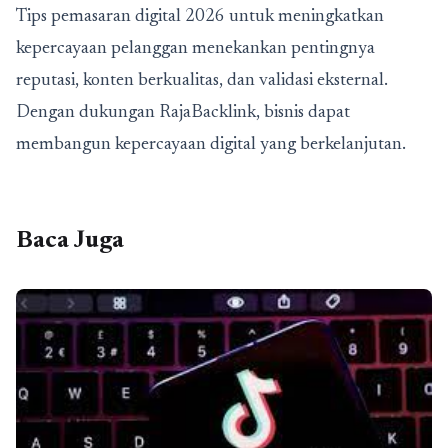
Tips pemasaran digital 2026 untuk meningkatkan
kepercayaan pelanggan menekankan pentingnya
reputasi, konten berkualitas, dan validasi eksternal.
Dengan dukungan RajaBacklink, bisnis dapat
membangun kepercayaan digital yang berkelanjutan.
Baca Juga