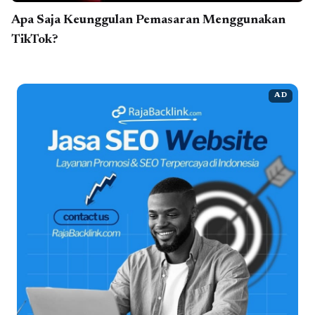
Apa Saja Keunggulan Pemasaran Menggunakan
TikTok?
AD