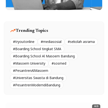
trending_up
Trending Topics
#tryoutonline
#mediasosial
#sekolah asrama
#Boarding School tingkat SMA
#Boarding School Al Masoem Bandung
#Masoem University
#sosmed
#PesantrenAlMasoem
#Universitas Swasta di Bandung
#PesantrenModerndiBandung
AD