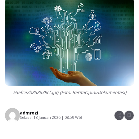
55efce2b858639cf.jpg (Foto: BeritaOpini/Dokumentasi)
admrozi
share
bookmark
Selasa, 13 Januari 2026 | 08:59 WIB