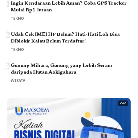
1
Ingin Kendaraan Lebih Aman? Coba GPS Tracker
Mulai Rp1 Jutaan
TEKNO
2
Udah Cek IMEI HP Belum? Hati-Hati Loh Bisa
Diblokir Kalau Belum Terdaftar!
TEKNO
3
Gunung Mihara, Gunung yang Lebih Seram
daripada Hutan Aokigahara
WISATA
AD