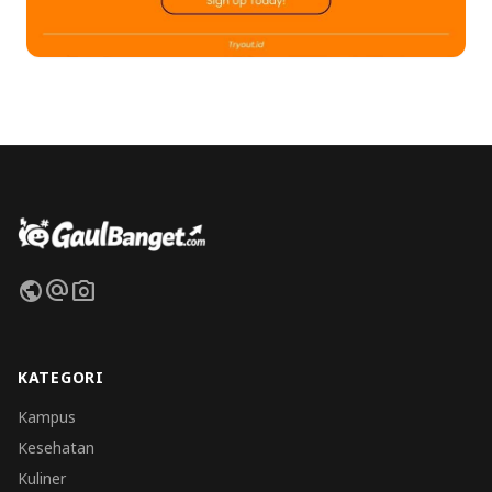
public
alternate_email
photo_camera
KATEGORI
Kampus
Kesehatan
Kuliner