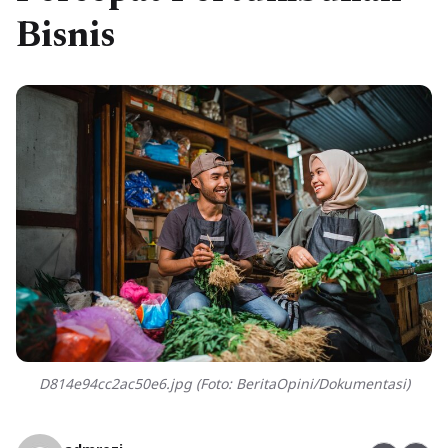
Bisnis
D814e94cc2ac50e6.jpg (Foto: BeritaOpini/Dokumentasi)