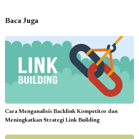
Baca Juga
Cara Menganalisis Backlink Kompetitor dan
Meningkatkan Strategi Link Building