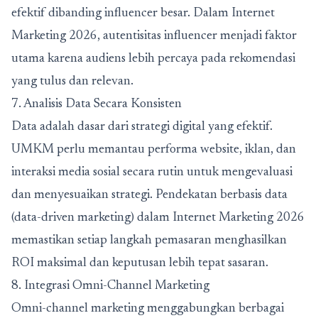
efektif dibanding influencer besar. Dalam Internet
Marketing 2026, autentisitas influencer menjadi faktor
utama karena audiens lebih percaya pada rekomendasi
yang tulus dan relevan.
7. Analisis Data Secara Konsisten
Data adalah dasar dari strategi digital yang efektif.
UMKM perlu memantau performa website, iklan, dan
interaksi media sosial secara rutin untuk mengevaluasi
dan menyesuaikan strategi. Pendekatan berbasis data
(data-driven marketing) dalam Internet Marketing 2026
memastikan setiap langkah pemasaran menghasilkan
ROI maksimal dan keputusan lebih tepat sasaran.
8. Integrasi Omni-Channel Marketing
Omni-channel marketing menggabungkan berbagai