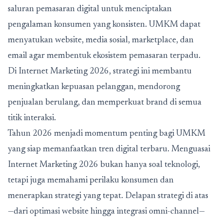
saluran pemasaran digital untuk menciptakan
pengalaman konsumen yang konsisten. UMKM dapat
menyatukan website, media sosial, marketplace, dan
email agar membentuk ekosistem pemasaran terpadu.
Di Internet Marketing 2026, strategi ini membantu
meningkatkan kepuasan pelanggan, mendorong
penjualan berulang, dan memperkuat brand di semua
titik interaksi.
Tahun 2026 menjadi momentum penting bagi UMKM
yang siap memanfaatkan tren digital terbaru. Menguasai
Internet Marketing 2026
bukan hanya soal teknologi,
tetapi juga memahami perilaku konsumen dan
menerapkan strategi yang tepat. Delapan strategi di atas
—dari optimasi website hingga integrasi omni-channel—