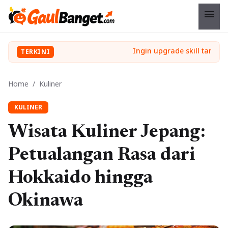
menu
TERKINI
Home
/
Kuliner
KULINER
Wisata Kuliner Jepang:
Petualangan Rasa dari
Hokkaido hingga
Okinawa