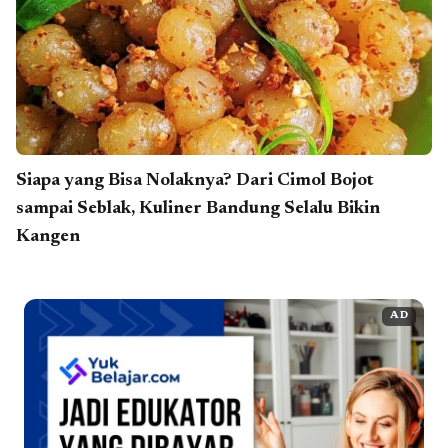
Siapa yang Bisa Nolaknya? Dari Cimol Bojot
sampai Seblak, Kuliner Bandung Selalu Bikin
Kangen
AD