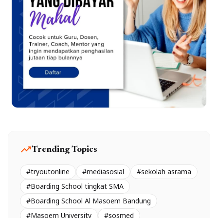
trending_up
Trending Topics
#tryoutonline
#mediasosial
#sekolah asrama
#Boarding School tingkat SMA
#Boarding School Al Masoem Bandung
#Masoem University
#sosmed