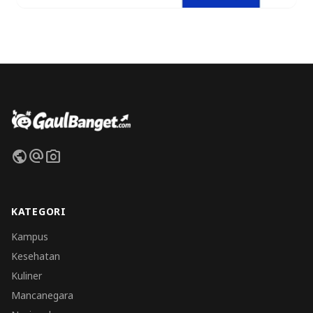
public
alternate_email
photo_camera
KATEGORI
Kampus
Kesehatan
Kuliner
Mancanegara