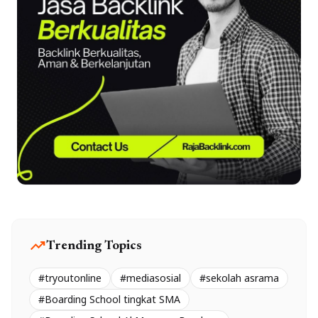
trending_up
Trending Topics
#tryoutonline
#mediasosial
#sekolah asrama
#Boarding School tingkat SMA