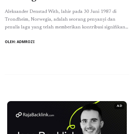
Aleksander Denstad With, lahir pada 30 Juni 1987 di
Trondheim, Norwegia, adalah seorang penyanyi dan
penulis lagu yang telah memberikan kontribusi signifikan
dalam kancah musik pop Norwegia. Namanya mulai
OLEH: ADMROZI
dikenal luas setelah memenangkan musim keempat acara
"Idol" Norwegia pada Mei 2006, menjadikannya pemenang
termuda dalam sejarah kompetisi tersebut. Kemenangan di
"Idol" menjadi titik balik dalam ...
Baca Selengkapnya
AD