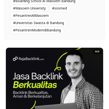
#Boarding School Al Masoem Bandung
#Masoem University
#sosmed
#PesantrenAlMasoem
#Universitas Swasta di Bandung
#PesantrenModerndiBandung
AD