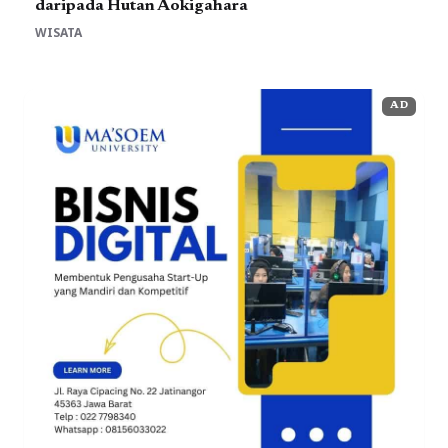
daripada Hutan Aokigahara
WISATA
AD