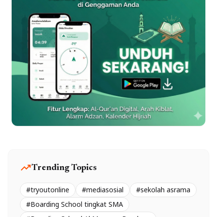
trending_up
Trending Topics
#tryoutonline
#mediasosial
#sekolah asrama
#Boarding School tingkat SMA