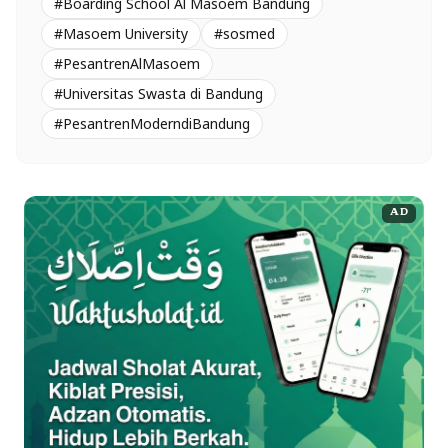
#Boarding School Al Masoem Bandung
#Masoem University
#sosmed
#PesantrenAlMasoem
#Universitas Swasta di Bandung
#PesantrenModerndiBandung
AD