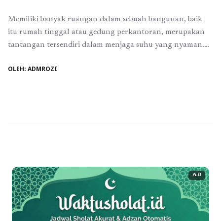
Memiliki banyak ruangan dalam sebuah bangunan, baik
itu rumah tinggal atau gedung perkantoran, merupakan
tantangan tersendiri dalam menjaga suhu yang nyaman.
Dalam lingkungan yang luas dengan sejumlah ruangan,
OLEH: ADMROZI
kebutuhan akan pendingin udara, seperti AC (Air
Conditioner), menjadi semakin penting. Namun, dengan
setiap ruangan yang membutuhkan pendinginan,
penggunaan AC dalam bangunan tersebut menjadi faktor
utama yang ...
Baca Selengkapnya
AD