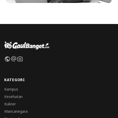
public
alternate_email
photo_camera
KATEGORI
Kampus
Kesehatan
Kuliner
Mancanegara