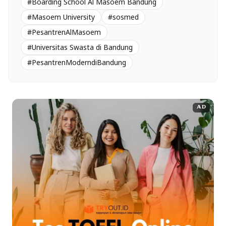
#Boarding School Al Masoem Bandung
#Masoem University
#sosmed
#PesantrenAlMasoem
#Universitas Swasta di Bandung
#PesantrenModerndiBandung
AD