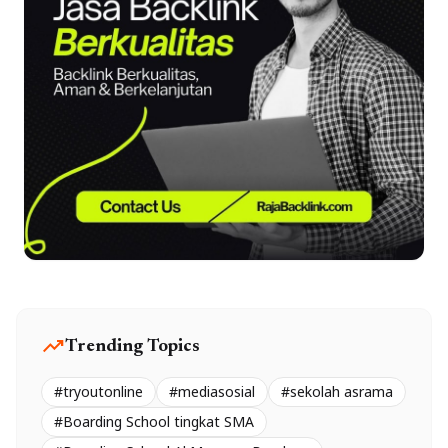
trending_up
Trending Topics
#tryoutonline
#mediasosial
#sekolah asrama
#Boarding School tingkat SMA