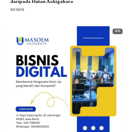
daripada Hutan Aokigahara
WISATA
AD