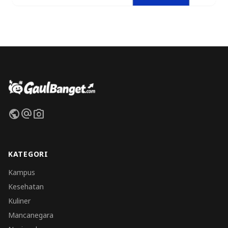
public
alternate_email
photo_camera
KATEGORI
Kampus
Kesehatan
Kuliner
Mancanegara