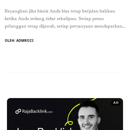
Bayangkan jika bisnis Anda bisa tetap berjalan bahkan
ketika Anda sedang tidur sekalipun. Setiap pesan
pelanggan tetap dijawab, setiap pertanyaan mendapatkan
solusi, dan setiap peluang penjualan tidak pernah
OLEH: ADMROZI
terlewatkan. Di era digital yang kompetitif seperti
sekarang, kecepatan dan konsistensi dalam merespons
pelanggan menjadi kunci keberhasilan bisnis, terutama bagi
pelaku UMKM. Namun, memiliki tim customer service ...
Baca Selengkapnya
AD