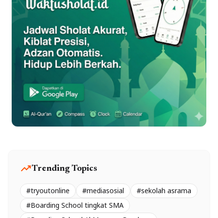
trending_up
Trending Topics
#tryoutonline
#mediasosial
#sekolah asrama
#Boarding School tingkat SMA