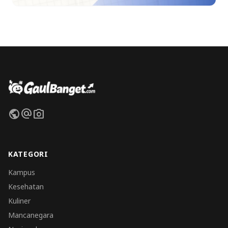
public
alternate_email
photo_camera
KATEGORI
Kampus
Kesehatan
Kuliner
Mancanegara