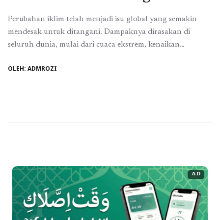
Perubahan iklim telah menjadi isu global yang semakin
mendesak untuk ditangani. Dampaknya dirasakan di
seluruh dunia, mulai dari cuaca ekstrem, kenaikan
permukaan air laut, hingga ancaman terhadap
OLEH: ADMROZI
keanekaragaman hayati. Namun, salah satu tantangan
terbesar dalam menghadapi krisis ini adalah kurangnya
pemahaman masyarakat tentang perubahan iklim dan cara
mengatasinya. Oleh karena itu, pendidikan menjadi elemen
kunci ...
Baca Selengkapnya
AD