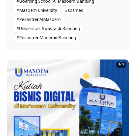
#Boarding School Al Masoem Bandung
#Masoem University
#sosmed
#PesantrenAlMasoem
#Universitas Swasta di Bandung
#PesantrenModerndiBandung
AD