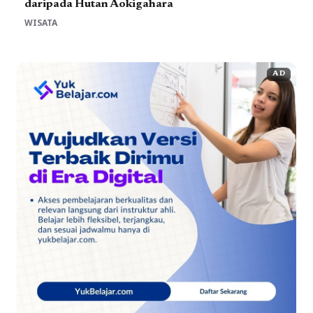
daripada Hutan Aokigahara
WISATA
AD