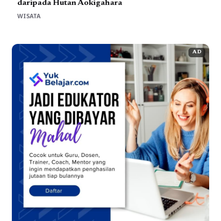
daripada Hutan Aokigahara
WISATA
AD