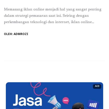
Memasang iklan online menjadi hal yang sangat penting
dalam strategi pemasaran saat ini. Seiring dengan
perkembangan teknologi dan internet, iklan online
menawarkan berbagai keuntungan dibandingkan dengan
OLEH: ADMROZI
iklan konvensional. Berikut adalah beberapa alasan
mengapa Anda harus memasang iklan online. Pertama,
alasan utama untuk memasang iklan online adalah karena
banyaknya jumlah pengguna media sosial. Dengan
memasang iklan ...
Baca Selengkapnya
AD