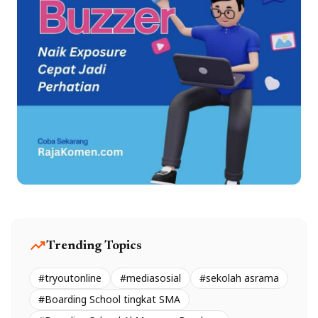
trending_up
Trending Topics
#tryoutonline
#mediasosial
#sekolah asrama
#Boarding School tingkat SMA