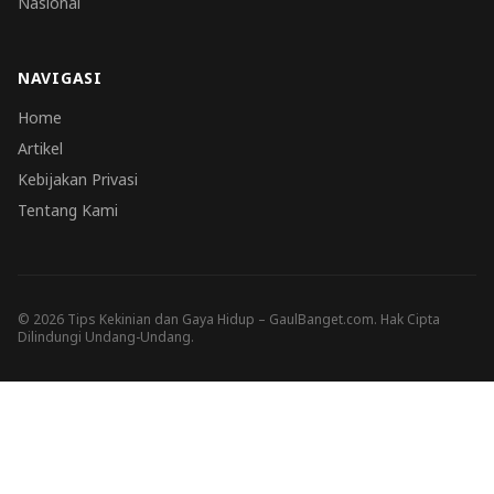
Nasional
NAVIGASI
Home
Artikel
Kebijakan Privasi
Tentang Kami
© 2026 Tips Kekinian dan Gaya Hidup – GaulBanget.com. Hak Cipta
Dilindungi Undang-Undang.