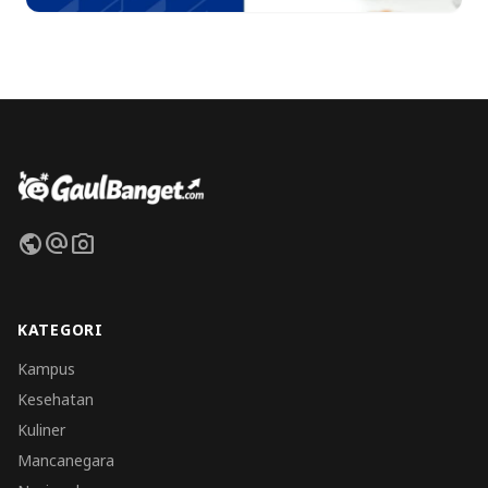
public
alternate_email
photo_camera
KATEGORI
Kampus
Kesehatan
Kuliner
Mancanegara