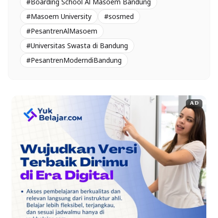
#Boarding School Al Masoem Bandung
#Masoem University
#sosmed
#PesantrenAlMasoem
#Universitas Swasta di Bandung
#PesantrenModerndiBandung
AD