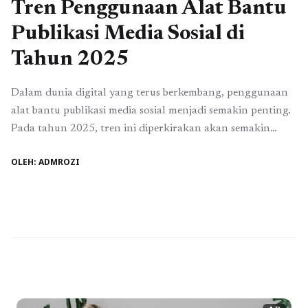
Tren Penggunaan Alat Bantu
Publikasi Media Sosial di
Tahun 2025
Dalam dunia digital yang terus berkembang, penggunaan
alat bantu publikasi media sosial menjadi semakin penting.
Pada tahun 2025, tren ini diperkirakan akan semakin
mengemuka, dengan banyak perusahaan dan individu
OLEH: ADMROZI
yang beralih ke alat bantu publikasi untuk meningkatkan
visibilitas dan efektivitas kampanye pemasaran mereka.
Artikel ini akan membahas beberapa tren utama yang akan
mendominasi penggunaan alat ...
Baca Selengkapnya