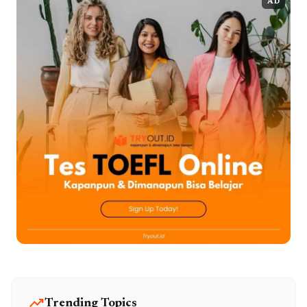
AD
trending_up
Trending Topics