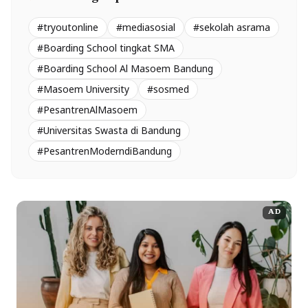
#tryoutonline
#mediasosial
#sekolah asrama
#Boarding School tingkat SMA
#Boarding School Al Masoem Bandung
#Masoem University
#sosmed
#PesantrenAlMasoem
#Universitas Swasta di Bandung
#PesantrenModerndiBandung
AD