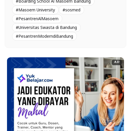
#Boarding School Al Masoem Bandung
#Masoem University
#sosmed
#PesantrenAlMasoem
#Universitas Swasta di Bandung
#PesantrenModerndiBandung
AD