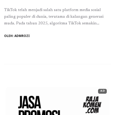
TikTok telah menjadi salah satu platform media sosial
paling populer di dunia, terutama di kalangan generasi
muda. Pada tahun 2025, algoritma TikTok semakin
berkembang, memungkinkan konten baru untuk
OLEH: ADMROZI
menjangkau lebih banyak pengguna melalui fitur FYP (For
You Page). Di bawah ini, kita akan membahas bagaimana
algoritma TikTok bekerja dan memberikan beberapa FYP
tips untuk membantu ...
Baca Selengkapnya
AD