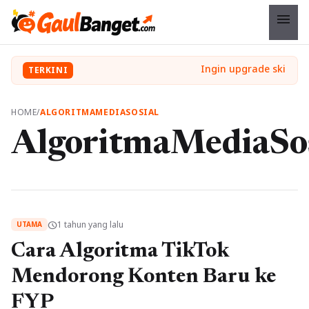
menu
TERKINI
HOME
/
ALGORITMAMEDIASOSIAL
AlgoritmaMediaSos
1 tahun yang lalu
schedule
UTAMA
Cara Algoritma TikTok
Mendorong Konten Baru ke
FYP