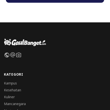
public
alternate_email
photo_camera
KATEGORI
Kampus
Kesehatan
Kuliner
Mancanegara