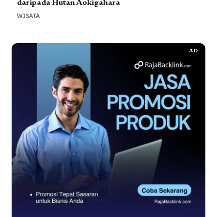
daripada Hutan Aokigahara
WISATA
AD