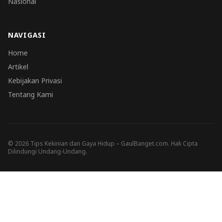
Nasional
NAVIGASI
Home
Artikel
Kebijakan Privasi
Tentang Kami
© 2026 Tips Kekinian dan Gaya Hidup – GaulBanget.com. Hak Cipta
Dilindungi Undang-Undang.