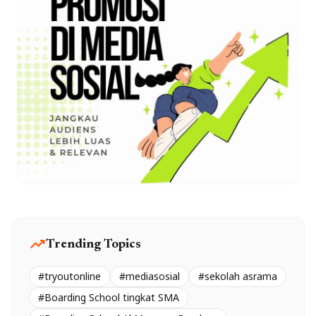
trending_up
Trending Topics
#tryoutonline
#mediasosial
#sekolah asrama
#Boarding School tingkat SMA