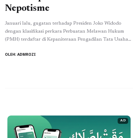
Nepotisme
Januari lalu, gugatan terhadap Presiden Joko Widodo
dengan klasifikasi perkara Perbuatan Melawan Hukum
(PMH) terdaftar di Kepaniteraan Pengadilan Tata Usaha
Negara (PTUN) Jakarta dengan nomor
OLEH: ADMROZI
11/G/TF/2024/PTUN.JKT. Gugatan tersebut dilayangkan
oleh Tim Pembela Demokrasi Indonesia (TPDI) dan
Pergerakan Advokat (Perekat) Nusantara. Gugatan
Terhadap Nepotisme Petrus Selestinus sebagai perwakilan
penggugat menyampaikan bahwa gugatan ini diajukan
dikarenakan Presiden ...
Baca Selengkapnya
AD