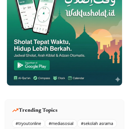
trending_up
Trending Topics
#tryoutonline
#mediasosial
#sekolah asrama