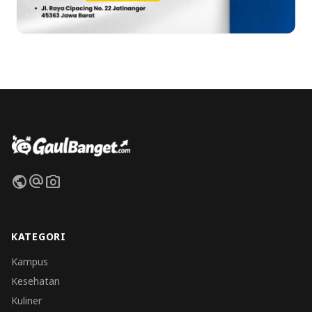
public
alternate_email
photo_camera
KATEGORI
Kampus
Kesehatan
Kuliner