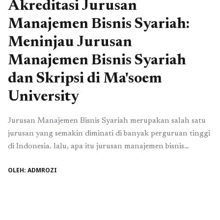
Akreditasi Jurusan
Manajemen Bisnis Syariah:
Meninjau Jurusan
Manajemen Bisnis Syariah
dan Skripsi di Ma'soem
University
Jurusan Manajemen Bisnis Syariah merupakan salah satu
jurusan yang semakin diminati di banyak perguruan tinggi
di Indonesia. lalu, apa itu jurusan manajemen bisnis
syariah?. Jurusan Manajemen Bisnis Syariah merupakan
OLEH: ADMROZI
suatu jurusan yang berfokus untuk membahas mengenai
ilmu manajemen yang berprinsip pada nilai – nilai syariah.
Jurusan ini menawarkan program studi yang
mengkombinasikan prinsip-prinsip manajemen bisnis ...