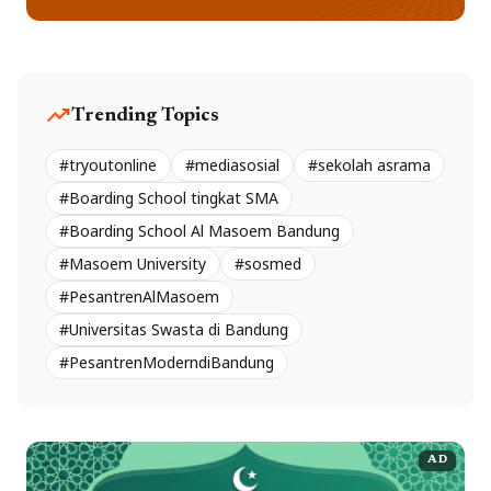
trending_up
Trending Topics
#tryoutonline
#mediasosial
#sekolah asrama
#Boarding School tingkat SMA
#Boarding School Al Masoem Bandung
#Masoem University
#sosmed
#PesantrenAlMasoem
#Universitas Swasta di Bandung
#PesantrenModerndiBandung
AD