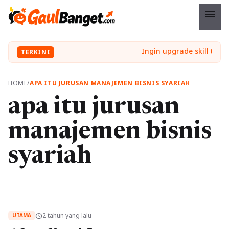
menu
TERKINI
HOME
/
APA ITU JURUSAN MANAJEMEN BISNIS SYARIAH
apa itu jurusan
manajemen bisnis
syariah
2 tahun yang lalu
schedule
UTAMA